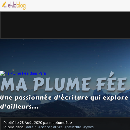
MA PLUME FÉE
Une passionnée d'écriture qui explore 
d'ailleurs...
Publié le
28 Août 2020
par maplumefee
Publié dans :
#alain
,
#conter
,
#livre
,
#peinture
,
#yvars