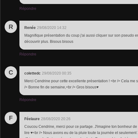
Répondre
R
Renée
29/08/2020 14:32
Magnifique présentation du coup j'ai aussi cliquer sur son pseudo e
découvrir plus. Bisous bisous
Répondre
C
colettedc
29/08/2020 00:35
Merci Cendrine pour cette excellente présentation ! <br /> Cela me s
/> Bonne fin de semaine,<br /> Gros bisous♥
Répondre
F
Féelaure
28/08/2020 20:26
Coucou Cendrine, merci pour ce partage. J'imagine ton bonheur de le
lire ♥<br /> Nous avons eu de la pluie toute la journée et seulemen