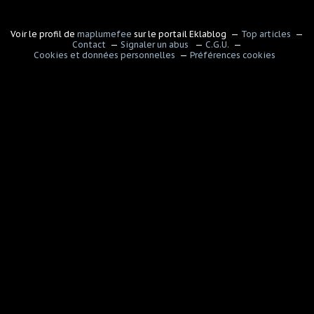
Voir le profil de
maplumefee
sur le portail Eklablog
Top articles
Contact
Signaler un abus
C.G.U.
Cookies et données personnelles
Préférences cookies