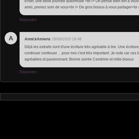
d'hier, une belle journée automnale <br /> On pense bien fort à vo
amis, prenez soin de vous<br /> De gros bisous à vous partager<br 
Répondre
A
AnnickAmiens
28/08/2020 18:48
Déjà les extraits sont d'une écriture très agréable à lire. Une écritu
continuer continuer ... pour moi c'est très important. Je note car ces
agréables et passionnant. Bonne soirée Cendrine et mille bisous
Répondre