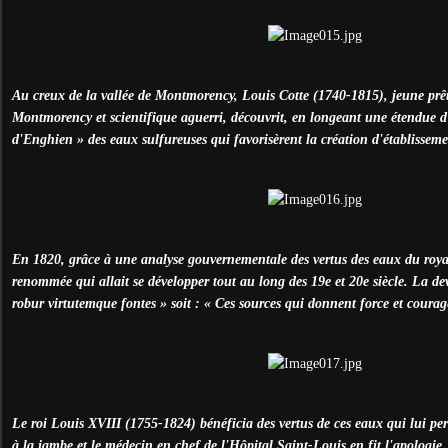
Au creux de la vallée de Montmorency, Louis Cotte (1740-1815), jeune prêtr
Montmorency et scientifique aguerri, découvrit, en longeant une étendue 
d'Enghien » des eaux sulfureuses qui favorisèrent la création d'établissem
En 1820, grâce à une analyse gouvernementale des vertus des eaux du ro
renommée qui allait se développer tout au long des 19e et 20e siècle. La devi
robur virtutemque fontes » soit : « Ces sources qui donnent force et courag
Le roi Louis XVIII (1755-1824) bénéficia des vertus de ces eaux qui lui pe
à la jambe et le médecin en chef de l'Hôpital Saint-Louis en fit l'apologie.