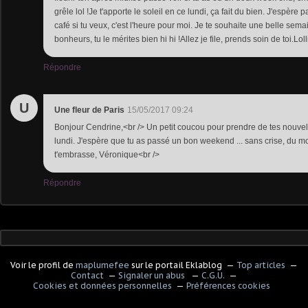
grêle lol !Je t'apporte le soleil en ce lundi, ça fait du bien. J'espère 
café si tu veux, c'est l'heure pour moi. Je te souhaite une belle semai
bonheurs, tu le mérites bien hi hi !Allez je file, prends soin de toi.Loll
Répondre
U
Une fleur de Paris
15/05/2017 09:24
Bonjour Cendrine,<br /> Un petit coucou pour prendre de tes nouvell
lundi. J'espère que tu as passé un bon weekend ... sans crise, du moi
t'embrasse, Véronique<br />
Répondre
Voir le profil de
maplumefee
sur le portail Eklablog
Top articles
Contact
Signaler un abus
C.G.U.
Cookies et données personnelles
Préférences cookies