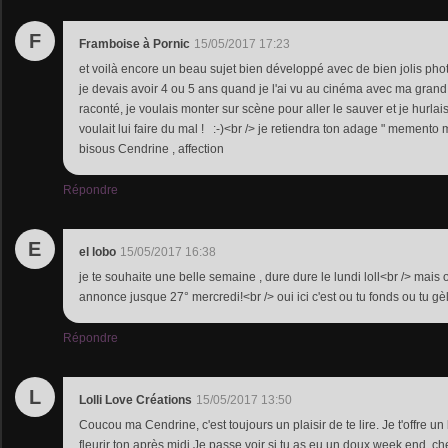
F
Framboise à Pornic
15/05/2017 17:23
et voilà encore un beau sujet bien développé avec de bien jolis phot
je devais avoir 4 ou 5 ans quand je l'ai vu au cinéma avec ma grand m
raconté, je voulais monter sur scène pour aller le sauver et je hurlai
voulait lui faire du mal ! :-)<br /> je retiendra ton adage " memento mo
bisous Cendrine , affection
Répondre
E
el lobo
15/05/2017 16:38
je te souhaite une belle semaine , dure dure le lundi loll<br /> mais o
annonce jusque 27° mercredi!<br /> oui ici c'est ou tu fonds ou tu gèl
Répondre
L
Lolli Love Créations
15/05/2017 13:50
Coucou ma Cendrine, c'est toujours un plaisir de te lire. Je t'offre u
fleurir ton après midi.Je passe voir si tu as eu un doux week end,