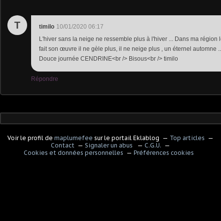
T
timilo
10/01/2020 06:17
L'hiver sans la neige ne ressemble plus à l'hiver ... Dans ma régio
fait son œuvre il ne gèle plus, il ne neige plus , un éternel automne .
Douce journée CENDRINE<br /> Bisous<br /> timilo
Répondre
Voir le profil de
maplumefee
sur le portail Eklablog
Top articles
Contact
Signaler un abus
C.G.U.
Cookies et données personnelles
Préférences cookies