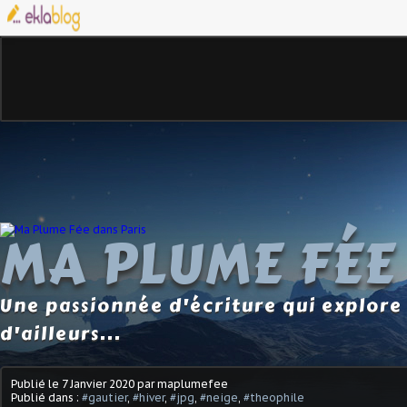
MA PLUME FÉE
Une passionnée d'écriture qui explore 
d'ailleurs...
Publié le
7 Janvier 2020
par maplumefee
Publié dans :
#gautier
,
#hiver
,
#jpg
,
#neige
,
#theophile