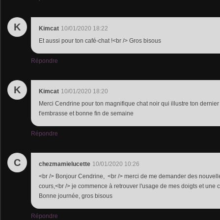
K
Kimcat
10/01/2020 18:22
Et aussi pour ton café-chat !<br /> Gros bisous
Répondre
K
Kimcat
10/01/2020 18:20
Merci Cendrine pour ton magnifique chat noir qui illustre ton dernie
t'embrasse et bonne fin de semaine
Répondre
C
chezmamielucette
10/01/2020 10:26
<br /> Bonjour Cendrine, <br /> merci de me demander des nouvelle
cours,<br /> je commence à retrouver l'usage de mes doigts et une cer
Bonne journée, gros bisous
Répondre