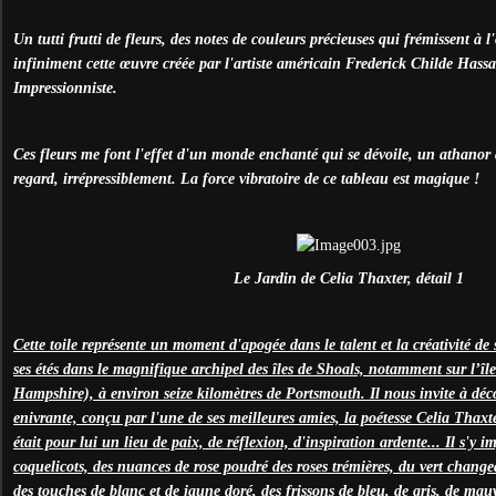
Un tutti frutti de fleurs, des notes de couleurs précieuses qui frémissent à l
infiniment cette œuvre créée par l'artiste américain Frederick Childe Hassa
Impressionniste.
Ces fleurs me font l'effet d'un monde enchanté qui se dévoile, un athanor d
regard, irrépressiblement. La force vibratoire de ce tableau est magique !
Le Jardin de Celia Thaxter, détail 1
Cette toile représente un moment d'apogée dans le talent et la créativité de
ses étés dans le magnifique archipel des îles de Shoals, notamment sur l’
Hampshire), à environ seize kilomètres de Portsmouth. Il nous invite à déc
enivrante, conçu par l'une de ses meilleures amies, la poétesse Celia Thaxt
était pour lui un lieu de paix, de réflexion, d'inspiration ardente... Il s'y 
coquelicots, des nuances de rose poudré des roses trémières, du vert changea
des touches de blanc et de jaune doré, des frissons de bleu, de gris, de m