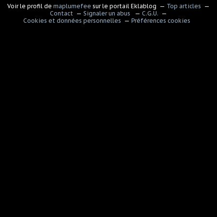
Voir le profil de
maplumefee
sur le portail Eklablog
Top articles
Contact
Signaler un abus
C.G.U.
Cookies et données personnelles
Préférences cookies