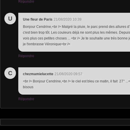
Répondre
U
Une fleur de Paris
21/08/2020 10:39
Bonjour Cendrine,<br /> Malgré la pluie, le parc prend des allures d
c'est bien trop tôt. Les couleurs déjà ne sont plus les mêmes. Depuis
vois plus ces petites choses ... <br /> Je te souhaite une très bonne 
je t'embrasse Véronique<br />
Répondre
C
chezmamielucette
21/08/2020 09:57
<br /> Bonjour Cendrine,<br /> le ciel est bleu ce matin, il fait 27° .
bisous
Répondre