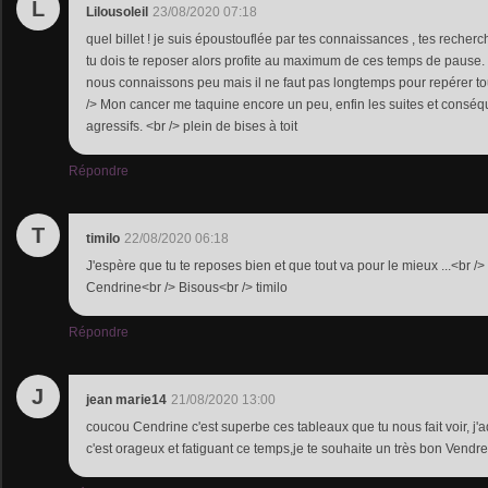
L
Lilousoleil
23/08/2020 07:18
quel billet ! je suis époustouflée par tes connaissances , tes recherc
tu dois te reposer alors profite au maximum de ces temps de pause.
nous connaissons peu mais il ne faut pas longtemps pour repérer 
/> Mon cancer me taquine encore un peu, enfin les suites et consé
agressifs. <br /> plein de bises à toit
Répondre
T
timilo
22/08/2020 06:18
J'espère que tu te reposes bien et que tout va pour le mieux ...<br 
Cendrine<br /> Bisous<br /> timilo
Répondre
J
jean marie14
21/08/2020 13:00
coucou Cendrine c'est superbe ces tableaux que tu nous fait voir, j'ad
c'est orageux et fatiguant ce temps,je te souhaite un très bon Vendre