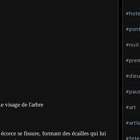
#hote
#pon
#nuit
#prem
#dieu
#pau
e visage de l'arbre
#art
#arti
n écorce se fissure, formant des écailles qui lui
#fete