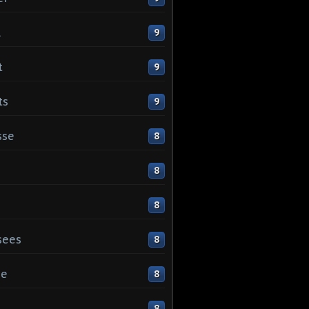
l
9
t
9
ts
9
sse
8
8
8
sees
8
ge
8
s
8