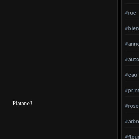
#rue
#bien
#ann
#aut
#eau
#pri
#rose
#arbr
#fleu