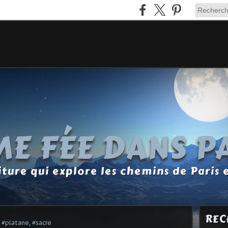
E FÉE DANS P
ture qui explore les chemins de Paris 
REC
,
#platane
,
#sacre