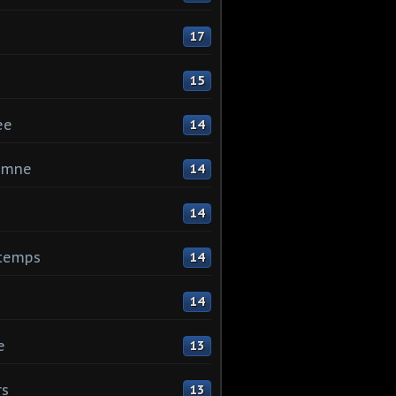
17
15
ee
14
omne
14
14
ntemps
14
14
e
13
rs
13