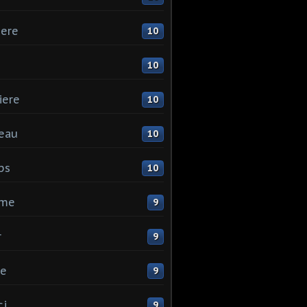
ere
10
10
iere
10
eau
10
ps
10
me
9
r
9
ne
9
ci
9