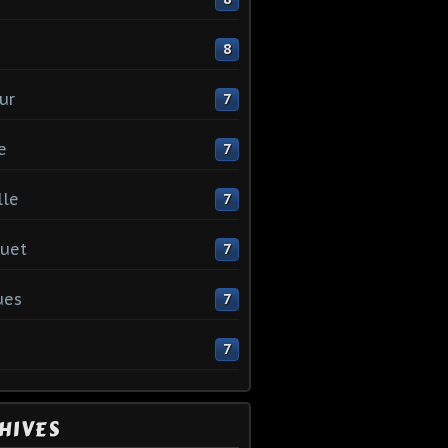
e
8
ur
7
e
7
lle
7
uet
7
ues
7
7
HIVES