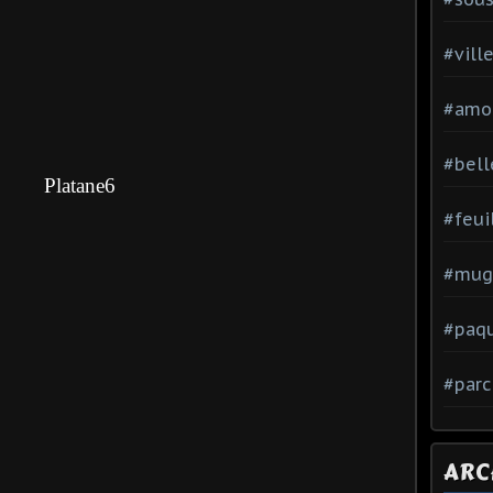
#vill
#amo
#bell
#feui
#mug
#paq
#parc
ARC