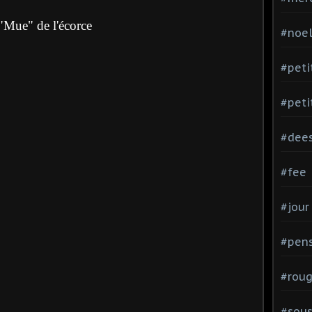
"Mue" de l'écorce
#noe
#peti
#peti
#dee
#fee
#jour
#pen
#rou
#sou