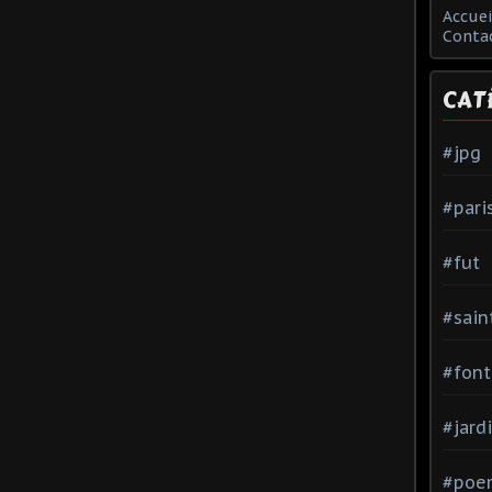
Accuei
Conta
CAT
#jpg
#pari
#fut
#sain
#font
#jard
#poe