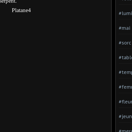
serpent.
#lumi
#mai
#sorc
#tabl
#tem
#fem
#fleu
#jeu
#mer