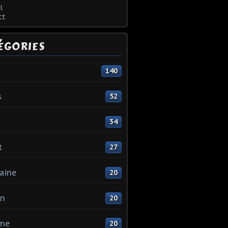
l
ct
ÉGORIES
140
s
52
34
t
27
aine
20
in
20
me
20