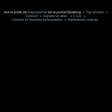
Voir le profil de
maplumefee
sur le portail Eklablog
Top articles
Contact
Signaler un abus
C.G.U.
Cookies et données personnelles
Préférences cookies