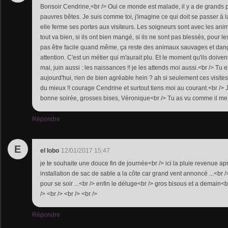
Bonsoir Cendrine,<br /> Oui ce monde est malade, il y a de grands pe
pauvres bêtes. Je suis comme toi, j'imagine ce qui doit se passer à 
elle ferme ses portes aux visiteurs. Les soigneurs sont avec les anim
tout va bien, si ils ont bien mangé, si ils ne sont pas blessés, pour l
pas être facile quand même, ça reste des animaux sauvages et dange
attention. C'est un métier qui m'aurait plu. Et le moment qu'ils doiven
mai, juin aussi : les naissances !! je les attends moi aussi.<br /> Tu e
aujourd'hui, rien de bien agréable hein ? ah si seulement ces visites
du mieux !! courage Cendrine et surtout tiens moi au courant.<br /> 
bonne soirée, grosses bises, Véronique<br /> Tu as vu comme il me 
Répondre
E
el lobo
12/01/2017 15:47
je te souhaite une douce fin de journée<br /> ici la pluie revenue a
installation de sac de sable a la côte car grand vent annoncé ...<br 
pour se soir ...<br /> enfin le déluge<br /> gros bisous et a demain<br
/> <br /> <br /> <br />
Répondre