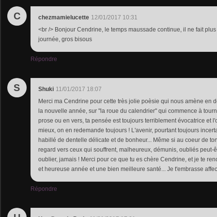
C
chezmamielucette
12/01/2017 10:31
<br /> Bonjour Cendrine, le temps maussade continue, il ne fait plus
journée, gros bisous
Répondre
S
Shuki
11/01/2017 18:07
Merci ma Cendrine pour cette très jolie poèsie qui nous amène en 
la nouvelle année, sur "la roue du calendrier" qui commence à tourn
prose ou en vers, ta pensée est toujours terriblement évocatrice et l'
mieux, on en redemande toujours ! L'avenir, pourtant toujours incerta
habillé de dentelle délicate et de bonheur... Même si au coeur de to
regard vers ceux qui souffrent, malheureux, démunis, oubliés peut-êt
oublier, jamais ! Merci pour ce que tu es chère Cendrine, et je te r
et heureuse année et une bien meilleure santé... Je t'embrasse af
Répondre