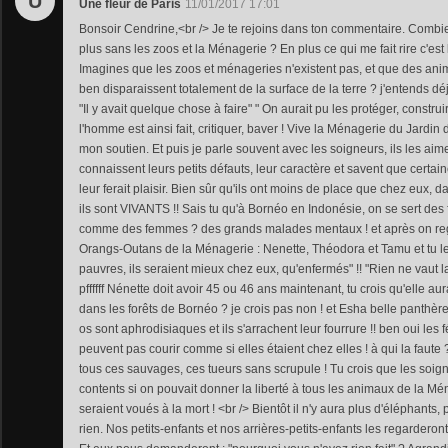
U
Une fleur de Paris
11/01/2017 17:01
Bonsoir Cendrine,<br /> Je te rejoins dans ton commentaire. Combie
plus sans les zoos et la Ménagerie ? En plus ce qui me fait rire c'est
Imagines que les zoos et ménageries n'existent pas, et que des ani
ben disparaissent totalement de la surface de la terre ? j'entends d
"Il y avait quelque chose à faire" " On aurait pu les protéger, construir
l'homme est ainsi fait, critiquer, baver ! Vive la Ménagerie du Jardin d
mon soutien. Et puis je parle souvent avec les soigneurs, ils les aim
connaissent leurs petits défauts, leur caractère et savent que certa
leur ferait plaisir. Bien sûr qu'ils ont moins de place que chez eux, d
ils sont VIVANTS !! Sais tu qu'à Bornéo en Indonésie, on se sert de
comme des femmes ? des grands malades mentaux ! et après on reg
Orangs-Outans de la Ménagerie : Nenette, Théodora et Tamu et tu le
pauvres, ils seraient mieux chez eux, qu'enfermés" !! "Rien ne vaut l
pffffff Nénette doit avoir 45 ou 46 ans maintenant, tu crois qu'elle a
dans les forêts de Bornéo ? je crois pas non ! et Esha belle panthè
os sont aphrodisiaques et ils s'arrachent leur fourrure !! ben oui les
peuvent pas courir comme si elles étaient chez elles ! à qui la faut
tous ces sauvages, ces tueurs sans scrupule ! Tu crois que les soig
contents si on pouvait donner la liberté à tous les animaux de la Mén
seraient voués à la mort ! <br /> Bientôt il n'y aura plus d'éléphants, p
rien. Nos petits-enfants et nos arrières-petits-enfants les regarderont