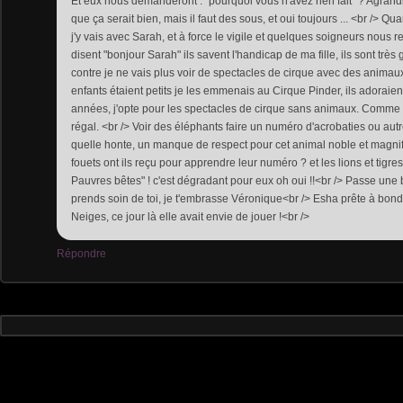
Et eux nous demanderont : "pourquoi vous n'avez rien fait" ? Agrand
que ça serait bien, mais il faut des sous, et oui toujours ... <br /> Q
j'y vais avec Sarah, et à force le vigile et quelques soigneurs nous r
disent "bonjour Sarah" ils savent l'handicap de ma fille, ils sont très 
contre je ne vais plus voir de spectacles de cirque avec des anima
enfants étaient petits je les emmenais au Cirque Pinder, ils adoraie
années, j'opte pour les spectacles de cirque sans animaux. Comme l
régal. <br /> Voir des éléphants faire un numéro d'acrobaties ou au
quelle honte, un manque de respect pour cet animal noble et magni
fouets ont ils reçu pour apprendre leur numéro ? et les lions et tigres ?
Pauvres bêtes" ! c'est dégradant pour eux oh oui !!<br /> Passe une 
prends soin de toi, je t'embrasse Véronique<br /> Esha prête à bondi
Neiges, ce jour là elle avait envie de jouer !<br />
Répondre