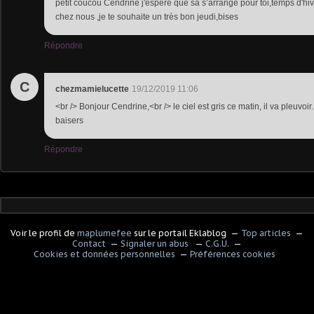
petit coucou Cendrine j'espère que sa s’arrange pour toi,temps d'hi
chez nous ,je te souhaite un très bon jeudi,bises
Répondre
C
chezmamielucette
19/12/2019 11:06
<br /> Bonjour Cendrine,<br /> le ciel est gris ce matin, il va pleuvoi
baisers
Répondre
Voir le profil de
maplumefee
sur le portail Eklablog
Top articles
Contact
Signaler un abus
C.G.U.
Cookies et données personnelles
Préférences cookies