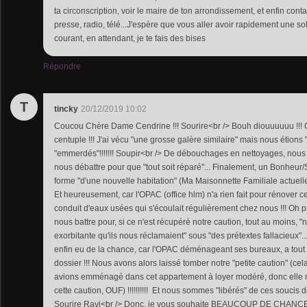
ta circonscription, voir le maire de ton arrondissement, et enfin cont
presse, radio, télé...J'espère que vous aller avoir rapidement une so
courant, en attendant, je te fais des bises
Répondre
T
tincky
20/12/2019 10:02
Coucou Chère Dame Cendrine !!! Sourire<br /> Bouh diouuuuuu !!!
centuple !!! J'ai vécu "une grosse galère similaire" mais nous étions 
"emmerdés"!!!!!!! Soupir<br /> De débouchages en nettoyages, nou
nous débattre pour que "tout soit réparé"... Finalement, un Bonheur/S
forme "d'une nouvelle habitation" (Ma Maisonnette Familiale actuelle
Et heureusement, car l'OPAC (office hlm) n'a rien fait pour rénover ce
conduit d'eaux usées qui s'écoulait régulièrement chez nous !!! Oh 
nous battre pour, si ce n'est récupéré notre caution, tout au moins,
exorbitante qu'ils nous réclamaient" sous "des prétextes fallacieux".
enfin eu de la chance, car l'OPAC déménageant ses bureaux, a tout
dossier !!! Nous avons alors laissé tomber notre "petite caution" (cel
avions emménagé dans cet appartement à loyer modéré, donc elle n'é
cette caution, OUF) !!!!!!!!!! Et nous sommes "libérés" de ces soucis 
Sourire Ravi<br /> Donc, je vous souhaite BEAUCOUP DE CHANCE, 