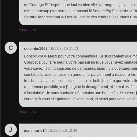
de Courage !!! J'espère que tout va bien vite s'arranger et je vous s
d'An beaucoup plus serein et reposant !!! Sourire Big Espoir<br /> 
Sourire Tendresse<br /> Des Milliers de très tendres Bisoudoux Cha
Répondre
C
columbo1962
19/12/2019 21:13
Bonsoir,<br /> Merci pour votre commentaire. Je suis content que mo
Courbet ait pu faire peur à votre bailleur lorsque vous l'avez menacé
vous savez ils ont beaucoup de demandes, mais il y a quelques jours
semble à la vôtre à traiter, en général ils parviennent à résoudre les
très bon avocats qui connaissent bien le droit. J'espère que votre sit
rapidement possible, car j'imagine le désagrément, et le mot est faib
d'insalubrité. Je vous souhaite néanmoins une bonne fin de soirée, 
courage à vous et également à votre mari, et merci pour votre sincère
Répondre
J
jean marie14
19/12/2019 12:48