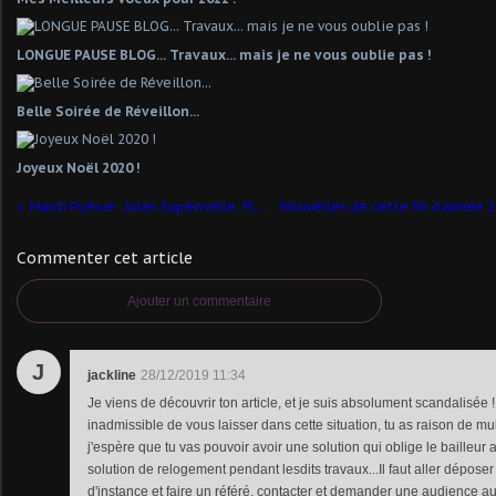
LONGUE PAUSE BLOG... Travaux... mais je ne vous oublie pas !
Belle Soirée de Réveillon...
Joyeux Noël 2020 !
Mardi Poésie : Jules Supervielle, Plein Ciel
Commenter cet article
Ajouter un commentaire
J
jackline
28/12/2019 11:34
Je viens de découvrir ton article, et je suis absolument scandalisée 
inadmissible de vous laisser dans cette situation, tu as raison de mu
j'espère que tu vas pouvoir avoir une solution qui oblige le bailleur a
solution de relogement pendant lesdits travaux...Il faut aller déposer
d'instance et faire un référé, contacter et demander une audience a