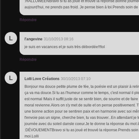
:HALLOWEENBravo si tu as joué et trouvé la réponse.Bonne journée
aujourd'hui, ne prends pas froid. Je pense bien à toi.Prends soin de t
Répondre
L
l'angevine
31/10/2013 08:16
je suis en vacances et je suis très débordée!!!lol
Répondre
L
Lolli Love Créations
30/10/2013 07:10
Bonjour ma douce petite plume de fée, ta poésie est un plaisir à reli
ça va ma douce.Si tu as l'humeur comme le temps, c'est normal il pleut 
est normal !Mais il suffit juste de se sentir bien, de sourire et de fair
moral revienne.Alors on s'y met de suite et on pense positivement. Tu s
une bonne action pour se sentiren paix et en harmonie avec soi mê
t'envoie pas un signe, cherche bien, tu vas trouver...En attendant je 
journée avec du soleil dansle coeur.Je te donne la réponse du mot à
:DÉVOUEMENTBravo si tu as joué et trouvé la réponse.Prends soin d
moi.Lolli