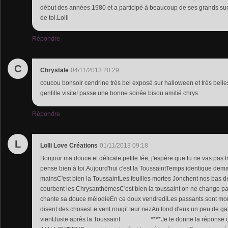
début des années 1980 et a participé à beaucoup de ses grands su
de toi.Lolli
Répondre
C
Chrystale
04/11/2013 20:29
coucou bonsoir cendrine très bel exposé sur halloween et très belles
gentille visite! passe une bonne soirée bisou amitié chrys.
Répondre
L
Lolli Love Créations
01/11/2013 09:18
Bonjour ma douce et délicate petite fée, j'espère que tu ne vas pas t
pense bien à toi.Aujourd'hui c'est la ToussaintTemps identique dema
mainsC'est bien la ToussaintLes feuilles mortes Jonchent nos bas d
courbent les ChrysanthèmesC'est bien la toussaint on ne change 
chante sa douce mélodieEn ce doux vendrediLes passants sont moro
disent des chosesLe vent rougit leur nezAu fond d'eux un peu de gait
vientJuste après la Toussaint ****Je te donne la réponse du 