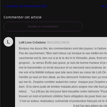
Journées du Patrimoine 2013
Le J
Commenter cet article
Ajouter un commentaire
L
Lolli Love Créations
06/11/2013 08:02
Bonjour ma douce fée, tes commentaires sont des joyaux ! e t'adore.
Pas de cauchemars ?Bon tant mieux car lorsque tu vas mettre ton b
cauchemar est là, ben oui si je te le dis hi hi !Grisaille, pluie, froid 
grognon... tu verras !Enfin pas grave, je suis de bonne humeur et je r
moi te transmettre ce lot de douceur et ce mercredi sera toutrose.Je
me voir et ta fidélité indique que tute sens bien au coeur de Lolli.O
l'amitié ça vaut un bon steak, au lieu denourrir l'estomac ben ça nourri
qui me lis. J'espère combler autant ton coeur chaque jour.J'espère q
bien. Si tu viens juste de tomber malade,alors soigne moi vite tout ç
retour. *Le p'tit jeu de mot pour faire travailler notre mémoire.*Pour
trouver un nom et prénom célèbre.Sans obligation de jouer bi
C'est un acteur, réalisateur, scénariste et producteur français né le 
Il est l'un des piliers du cinéma fran