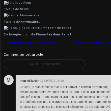
Soleils de fleurs
Plaisirs d'Anniversaire...
Six bougies pour Ma Plume Fée dans Paris !
Rêveries artistiques en bord de mer
La Maison Eymonaud, an
Commenter cet article
Ajouter un commentaire
M
mon joli jardin
16/09/2017 19:16
Coucou, je suie contente que tu est trouver le chemin de mon blog. Tu
des blogs pour retrouver mes amies de longue date. J'ai commencé u
enjolivé et cela n'a pas marcher. J'ai refait le méme mais sans rien mod
le probléme c'est que je n'arrive pas a le supprimé sans supprimé l
le laisse. Les roses sur ton billet sont trés belles. Je me suie ennuyée