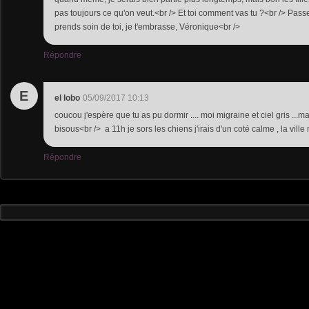
pas toujours ce qu'on veut.<br /> Et toi comment vas tu ?<br /> Pass
prends soin de toi, je t'embrasse, Véronique<br />
Répondre
E
el lobo
05/09/2017 10:13
coucou j'espère que tu as pu dormir .... moi migraine et ciel gris ...m
bisous<br /> a 11h je sors les chiens j'irais d'un coté calme , la ville 
Répondre