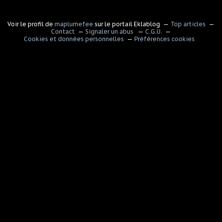
Voir le profil de
maplumefee
sur le portail Eklablog
Top articles
Contact
Signaler un abus
C.G.U.
Cookies et données personnelles
Préférences cookies