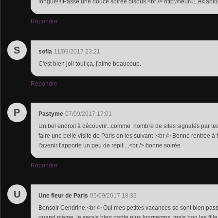
longue!!!!Passe une douce soirée bisous.<br /> http://fleur41.eklab
Répondre
S
sofia
11/09/2017 23:21
C'est bien joli tout ça, j'aime beaucoup.
Répondre
P
Pastyme
07/09/2017 17:01
Un bel endroit à découvrir...comme nombre de sites signalés par tes a
faire une belle visite de Paris en les suivant !<br /> Bonne rentrée à 
l'avenir t'apporte un peu de répit ...<br /> bonne soirée
Répondre
U
Une fleur de Paris
05/09/2017 18:33
Bonsoir Cendrine,<br /> Oui mes petites vacances se sont bien pas
quand même, je serais bien partie plus longtemps, mais bon les filles 