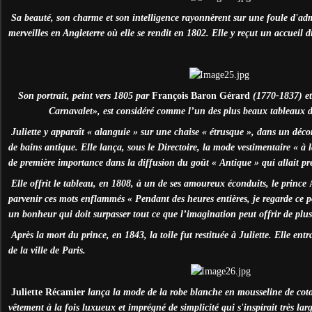
Sa beauté, son charme et son intelligence rayonnèrent sur une foule d'admi
merveilles en Angleterre où elle se rendit en 1802. Elle y reçut un accueil 
Son portrait, peint vers 1805 par
François Baron Gérard
(1770-1837) e
Carnavalet», est considéré comme l’un des plus beaux tableaux de 
Juliette y apparaît « alanguie » sur une chaise « étrusque », dans un déco
de bains antique. Elle lança, sous le Directoire, la mode vestimentaire « à 
de première importance dans la diffusion du goût « Antique » qui allait pr
Elle offrit le tableau, en 1808, à un de ses amoureux éconduits, le prince
parvenir ces mots enflammés « Pendant des heures entières, je regarde ce po
un bonheur qui doit surpasser tout ce que l’imagination peut offrir de plus
Après la mort du prince, en 1843, la toile fut restituée à Juliette. Elle ent
de la ville de Paris.
Juliette Récamier
lança la mode de la robe blanche en mousseline de coto
vêtement à la fois luxueux et imprégné de simplicité qui s'inspirait très la