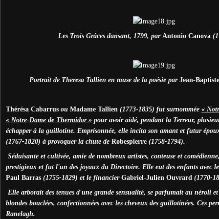
Les Trois Grâces dansant, 1799, par
Antonio Canova
(1
Portrait de Theresa Tallien en muse de la poésie par
Jean-Baptiste
Thérésa Cabarrus
ou
Madame Tallien
(1773-1835) fut surnommée
« Not
« Notre-Dame de Thermidor »
pour avoir aidé, pendant la Terreur, plusie
échapper à la guillotine. Emprisonnée, elle incita son amant et futur épo
(1767-1820) à provoquer la chute de
Robespierre
(1758-1794).
Séduisante et cultivée, amie de nombreux artistes, conteuse et comédienne,
prestigieux et fut l'un des joyaux du Directoire. Elle eut des enfants avec 
Paul Barras
(1755-1829) et le financier
Gabriel-Julien Ouvrard
(1770-18
Elle arborait des tenues d'une grande sensualité, se parfumait au néroli e
blondes bouclées, confectionnées avec les cheveux des guillotinées. Ces per
Ranelagh.