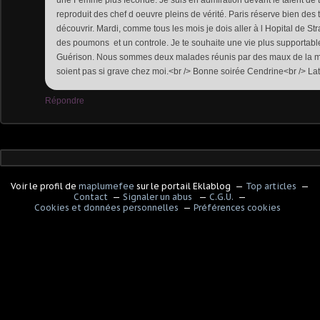
reproduit des chef d oeuvre pleins de vérité. Paris réserve bien des t
découvrir. Mardi, comme tous les mois je dois aller à l Hopital de S
des poumons et un controle. Je te souhaite une vie plus supportable,
Guérison. Nous sommes deux malades réunis par des maux de la mém
soient pas si grave chez moi.<br /> Bonne soirée Cendrine<br /> Lat
Répondre
Voir le profil de
maplumefee
sur le portail Eklablog
Top articles
Contact
Signaler un abus
C.G.U.
Cookies et données personnelles
Préférences cookies