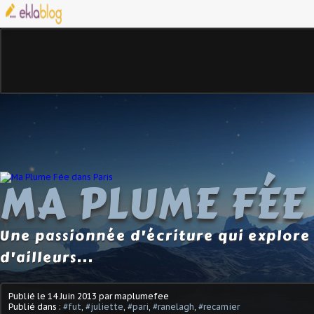
MA PLUME FÉE
Une passionnée d'écriture qui explore 
d'ailleurs...
Publié le
14 Juin 2013
par maplumefee
Publié dans :
#fut
,
#juliette
,
#pari
,
#ranelagh
,
#recamier