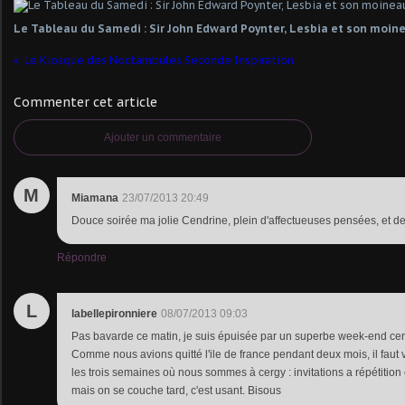
Le Tableau du Samedi : Sir John Edward Poynter, Lesbia et son moine
Le Kiosque des Noctambules Seconde Inspiration
Commenter cet article
Ajouter un commentaire
M
Miamana
23/07/2013 20:49
Douce soirée ma jolie Cendrine, plein d'affectueuses pensées, et d
Répondre
L
labellepironniere
08/07/2013 09:03
Pas bavarde ce matin, je suis épuisée par un superbe week-end certe
Comme nous avions quitté l'ile de france pendant deux mois, il faut 
les trois semaines où nous sommes à cergy : invitations a répétition 
mais on se couche tard, c'est usant. Bisous