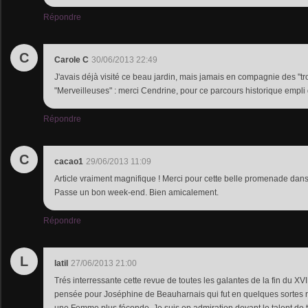
Répondre
C
Carole C
30/06/2013 22:49
J'avais déjà visité ce beau jardin, mais jamais en compagnie des "tr
"Merveilleuses" : merci Cendrine, pour ce parcours historique empli 
Répondre
C
cacao1
29/06/2013 11:09
Article vraiment magnifique ! Merci pour cette belle promenade dans
Passe un bon week-end. Bien amicalement.
Répondre
L
latil
27/06/2013 21:00
Trés interressante cette revue de toutes les galantes de la fin du XVI
pensée pour Joséphine de Beauharnais qui fut en quelques sortes r
une Femme plus féconde. Je suis en admiration devant le talent de t