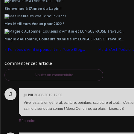
Bienvenue à l'Année du Lapin !
Mes Meilleurs Voeux pour 2022 !
Magie d'Automne, Couleurs d'Amitié et LONGUE PAUSE Travaux...
Pensées d'Amitié pendant ma Pause Blog...
Mardi c'est Poésie,
Commenter cet article
Ajouter un commentaire
J
jill bill
30/08/2019 17:01
Vive les arts en général, écriture, peinture, sculpture et tout... c'est
sa mort, surtout si connu ! Merci Cendrine, au plaisir, bises, JB
Répondre