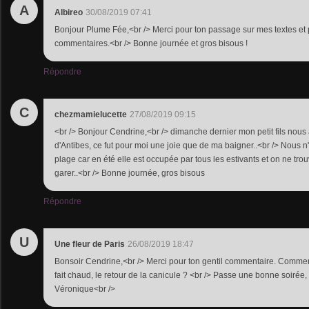
A
Albireo
30/08/2019 07:41
Bonjour Plume Fée,<br /> Merci pour ton passage sur mes textes et p
commentaires.<br /> Bonne journée et gros bisous !
Répondre
C
chezmamielucette
27/08/2019 09:15
<br /> Bonjour Cendrine,<br /> dimanche dernier mon petit fils nou
d'Antibes, ce fut pour moi une joie que de ma baigner..<br /> Nous n
plage car en été elle est occupée par tous les estivants et on ne tr
garer..<br /> Bonne journée, gros bisous
Répondre
U
Une fleur de Paris
26/08/2019 18:47
Bonsoir Cendrine,<br /> Merci pour ton gentil commentaire. Commen
fait chaud, le retour de la canicule ? <br /> Passe une bonne soirée,
Véronique<br />