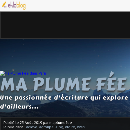
MA PLUME FÉE
Une passionnée d'écriture qui explore 
d'ailleurs...
Publié le
23 Août 2019
par maplumefee
Publié dans :
#cleve
,
#groupe
,
#jpg
,
#loire
,
#van