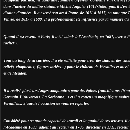
Sculpteur parisien, né dans une famille d'orfèvres, Corneille Van Clève (164
dans l’atelier du maître statuaire Michel Anguier (1612-1686) puis il s'est 
dizaine d'années. Il a exercé son art à Rome, de 1611 à 1617, en tant que 
Venise, de 1617 à 1680. Il a profondément été influencé par la manière du
Quand il est revenu à Paris, il a été admis à l’Académie, en 1681, avec « 
rocher ».
Tout au long de sa carrière, il a été sollicité pour créer des statues, des vas
reliefs, chapiteaux, figures variées...) pour le château de Versailles et aus
et de Meudon.
Il a réalisé plusieurs Anges somptuaires pour des églises franciliennes (No
Germain-L'Auxerrois, La Sorbonne...) et il a conçu un magnifique maître-
Versailles... J'aurais l'occasion de vous en reparler.
Considéré pour sa grande capacité de travail et la qualité de ses œuvres, il
l'Académie en 1693, adjoint au recteur en 1706, directeur en 1711, recteur