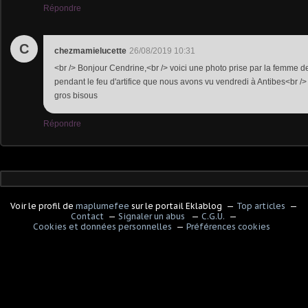
Répondre
C
chezmamielucette
26/08/2019 10:31
<br /> Bonjour Cendrine,<br /> voici une photo prise par la femme de 
pendant le feu d'artifice que nous avons vu vendredi à Antibes<br 
gros bisous
Répondre
Voir le profil de
maplumefee
sur le portail Eklablog
Top articles
Contact
Signaler un abus
C.G.U.
Cookies et données personnelles
Préférences cookies