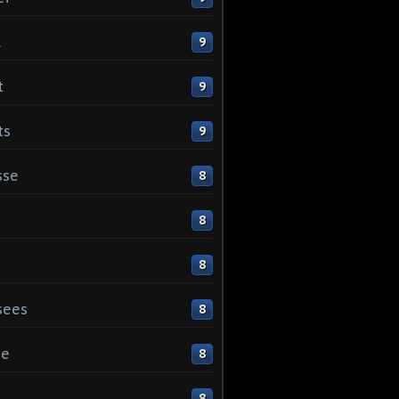
l
9
t
9
ts
9
sse
8
8
8
sees
8
ge
8
s
8