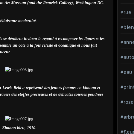
can Art Museum (and the Renwick Gallery), Washington DC.
#rue
 séduisante modernité.
#bien
s se dérobent invitent le regard à recomposer les lignes et les
#ann
emble un côté à la fois céleste et océanique et nous fait
ouceur.
#aut
#eau
#pri
t Lewis Reid a représenté des jeunes femmes en kimono et
vers des étoffes précieuses et de délicates soieries poudrées
#rose
#arbr
Kimono bleu, 1910.
#fleu