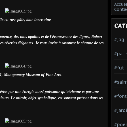
Accuei
Conta
le en rose pâle, date incertaine
CAT
arence, des tons opalins et de l'évanescence des lignes, Robert
#jpg
s rêveries élégantes. Je vous invite à savourer le charme de ses
#pari
#fut
11, Montgomery Museum of Fine Arts.
#sain
érise par une énergie aussi puissante qu'aérienne et par une
#font
leurs. Le miroir, objet symbolique, est souvent présent dans ses
#jard
#poe