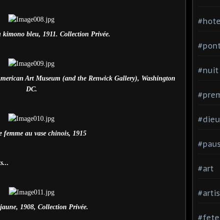
#hote
u kimono bleu, 1911. Collection Privée.
#pon
#nuit
American Art Museum (and the Renwick Gallery), Washington
DC.
#prem
#dieu
e femme au vase chinois, 1915
#pau
s...
#art
#arti
 jaune, 1908, Collection Privée.
#fete