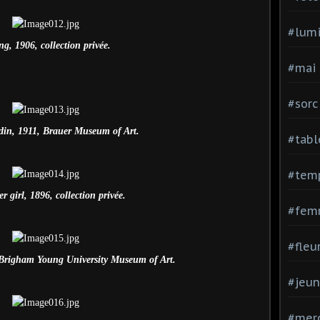
#lumi
ng, 1906, collection privée.
#mai
#sorc
rdin, 1911, Brauer Museum of Art.
#tabl
#tem
 girl, 1896, collection privée.
#fem
#fleu
 Brigham Young University Museum of Art.
#jeu
#mer