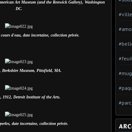
American Art Museum (and the Renwick Gallery), Washington
DC.
#vill
#amo
ours d'eau, date incertaine, collection privée.
#bell
#feui
, Berkshire Museum, Pittsfield, MA.
#mug
#paq
 1912, Detroit Institute of the Arts.
#parc
rles, date incertaine, collection privée.
ARC