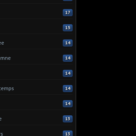
17
15
ee
14
omne
14
14
ntemps
14
14
e
13
rs
13