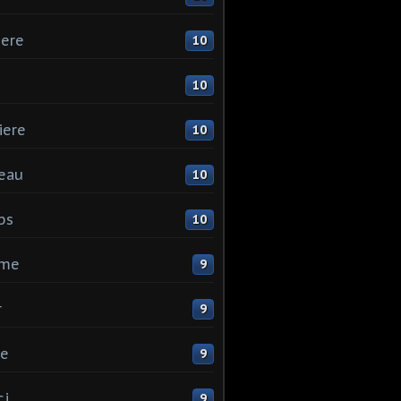
ere
10
10
iere
10
eau
10
ps
10
me
9
r
9
ne
9
ci
9