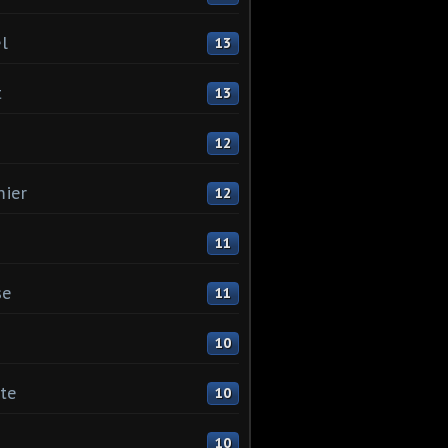
l
13
t
13
12
ier
12
11
se
11
10
ste
10
10