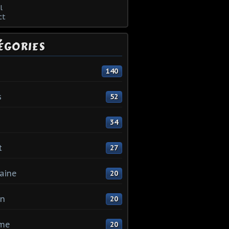
l
ct
ÉGORIES
140
s
52
34
t
27
aine
20
in
20
me
20