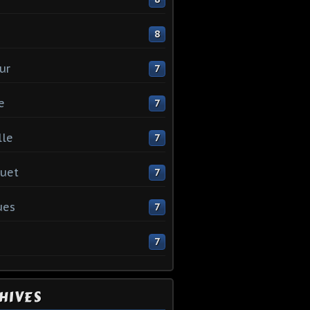
e
8
ur
7
e
7
lle
7
uet
7
ues
7
7
HIVES