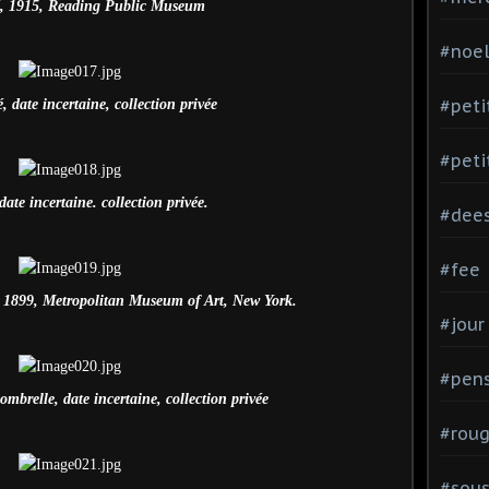
té, 1915, Reading Public Museum
#noe
#peti
é, date incertaine, collection privée
#peti
ate incertaine. collection privée.
#dee
#fee
s, 1899, Metropolitan Museum of Art, New York.
#jour
#pen
mbrelle, date incertaine, collection privée
#rou
#sou