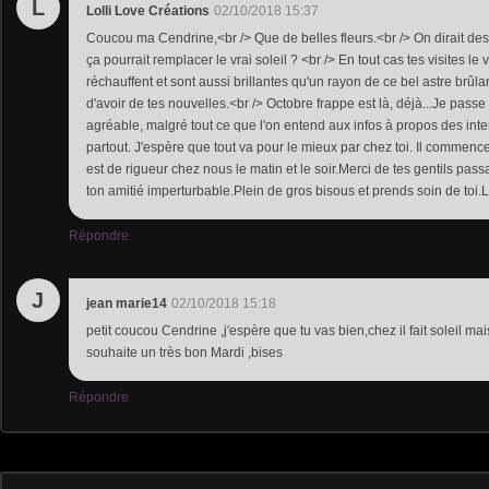
L
Lolli Love Créations
02/10/2018 15:37
Coucou ma Cendrine,<br /> Que de belles fleurs.<br /> On dirait des 
ça pourrait remplacer le vrai soleil ? <br /> En tout cas tes visites le
réchauffent et sont aussi brillantes qu'un rayon de ce bel astre brûlan
d'avoir de tes nouvelles.<br /> Octobre frappe est là, déjà...Je pass
agréable, malgré tout ce que l'on entend aux infos à propos des inte
partout. J'espère que tout va pour le mieux par chez toi. Il commence 
est de rigueur chez nous le matin et le soir.Merci de tes gentils pas
ton amitié imperturbable.Plein de gros bisous et prends soin de toi.L
Répondre
J
jean marie14
02/10/2018 15:18
petit coucou Cendrine ,j'espère que tu vas bien,chez il fait soleil mai
souhaite un très bon Mardi ,bises
Répondre