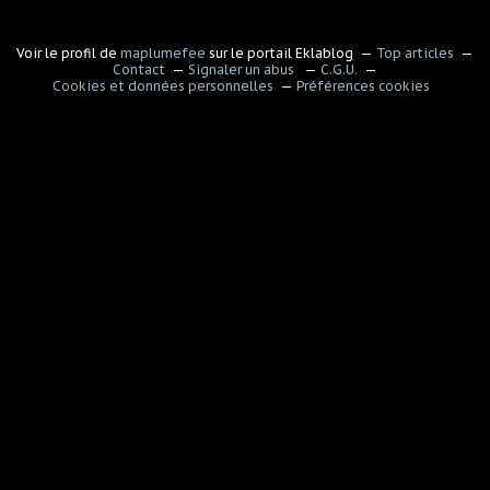
Voir le profil de
maplumefee
sur le portail Eklablog
Top articles
Contact
Signaler un abus
C.G.U.
Cookies et données personnelles
Préférences cookies