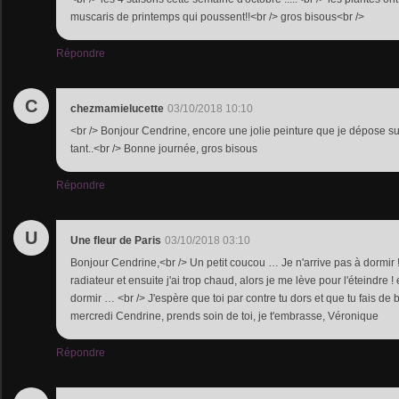
muscaris de printemps qui poussent!!<br /> gros bisous<br />
Répondre
C
chezmamielucette
03/10/2018 10:10
<br /> Bonjour Cendrine, encore une jolie peinture que je dépose sur
tant..<br /> Bonne journée, gros bisous
Répondre
U
Une fleur de Paris
03/10/2018 03:10
Bonjour Cendrine,<br /> Un petit coucou … Je n'arrive pas à dormir !! 
radiateur et ensuite j'ai trop chaud, alors je me lève pour l'éteindre ! 
dormir … <br /> J'espère que toi par contre tu dors et que tu fais d
mercredi Cendrine, prends soin de toi, je t'embrasse, Véronique
Répondre