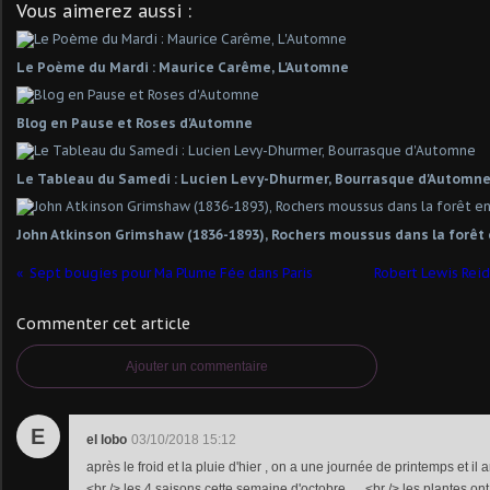
Vous aimerez aussi :
Le Poème du Mardi : Maurice Carême, L'Automne
Blog en Pause et Roses d'Automne
Le Tableau du Samedi : Lucien Levy-Dhurmer, Bourrasque d'Automn
John Atkinson Grimshaw (1836-1893), Rochers moussus dans la forê
Sept bougies pour Ma Plume Fée dans Paris
Robert Lewis Reid
Commenter cet article
Ajouter un commentaire
E
el lobo
03/10/2018 15:12
après le froid et la pluie d'hier , on a une journée de printemps et il
<br /> les 4 saisons cette semaine d'octobre .....<br /> les plantes ont 