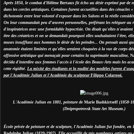
Après 1850, le combat d'
Hélène Bertaux
fit écho au désir exprimé par de 
dans les cercles artistiques. Certaines furent accueillies dans des cénacles «
dichotomie entre leur volonté d'exposer dans les Salons et la réelle considé
On leur commandait peu d’œuvres personnelles, préférant les reléguer au rôl
d'inspiratrices avec une formidable hypocrisie. On disait qu'elles n'avaient
être des créatrices et on se demandait pourquoi elles souhaitaient l'être, ell
muses insufflant aux hommes le désir de les peindre... On pensait aussi qu
anatomie étaient limitées et qu'elles seraient choquées à la vue de corps dés
offensive artistique qui menaçait pour certains la suprématie masculine,
Na
décida d'interdire aux femmes l'accès à l'école des Beaux-Arts mais les aca
cette rigidité.
La mixité des étudiants et la nudité des modèles furent d'usa
par l'Académie Julian et l'Académie du sculpteur
Filippo Colarossi
.
L'Académie Julian en 1881, peinture de
Marie Bashkirtseff
(1858-188
(Dnipropetrovsk State Art Museum.)
É
cole privée de peinture et de sculpture, l'Académie Julian fut fondée, en 1
Rodolphe Julian
(1839-1907). Elle accueillit de très nombreux artistes au