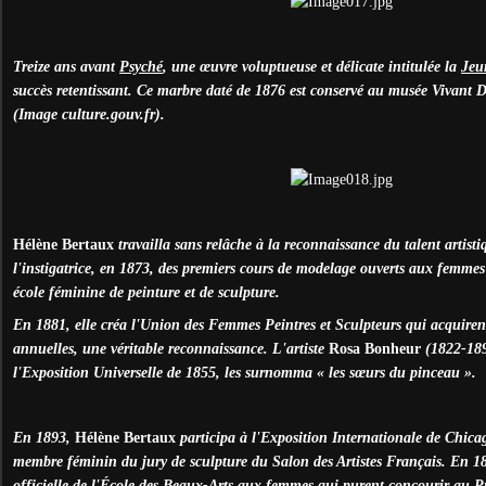
Treize ans avant
Psyché
, une œuvre voluptueuse et délicate intitulée la
Jeu
succès retentissant. Ce marbre daté de 1876 est conservé au musée Vivant
(Image culture.gouv.fr).
Hélène Bertaux
travailla sans relâche à la reconnaissance du talent artisti
l'instigatrice, en 1873, des premiers cours de modelage ouverts aux femme
école féminine de peinture et de sculpture.
En 1881, elle créa l'Union des Femmes Peintres et Sculpteurs qui acquirent,
annuelles, une véritable reconnaissance. L'artiste
Rosa Bonheur
(1822-189
l'Exposition Universelle de 1855, les surnomma « les sœurs du pinceau ».
En 1893,
Hélène Bertaux
participa à l'Exposition Internationale de Chica
membre féminin du jury de sculpture du Salon des Artistes Français. En 189
officielle de l'École des Beaux-Arts aux femmes qui purent concourir au P