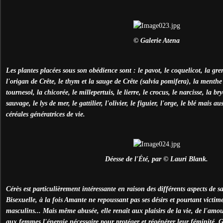
© Galerie Atena
Les plantes placées sous son obédience sont : le pavot, le coquelicot, la gre
l'origan de Crête, le thym et la sauge de Crête (salvia pomifera), la menthe 
tournesol, la chicorée, le millepertuis, le lierre, le crocus, le narcisse, la br
sauvage, le lys de mer, le gattilier, l'olivier, le figuier, l'orge, le blé mais au
céréales génératrices de vie.
Déesse de l'Été, par © Lauri Blank.
Cérès est particulièrement intéressante en raison des différents aspects de s
Bisexuelle, à la fois Amante ne repoussant pas ses désirs et pourtant victime
masculins... Mais même abusée, elle renaît aux plaisirs de la vie, de l'amour 
aux femmes l'énergie nécessaire pour protéger et régénérer leur féminité. G