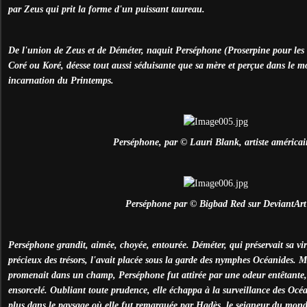
par Zeus qui prit la forme d'un puissant taureau.
De l'union de Zeus et de Déméter, naquit Perséphone (Proserpine pour les R
Coré ou Koré, déesse tout aussi séduisante que sa mère et perçue dans le
incarnation du Printemps.
Perséphone, par © Lauri Blank, artiste américai
Perséphone par © Bigbad Red sur DeviantArt
Perséphone grandit, aimée, choyée, entourée. Déméter, qui préservait sa vi
précieux des trésors, l'avait placée sous la garde des nymphes Océanides. Ma
promenait dans un champ, Perséphone fut attirée par une odeur entêtante, 
ensorcelé. Oubliant toute prudence, elle échappa à la surveillance des Océ
plus dans le paysage où elle fut remarquée par Hadès, le seigneur du monde