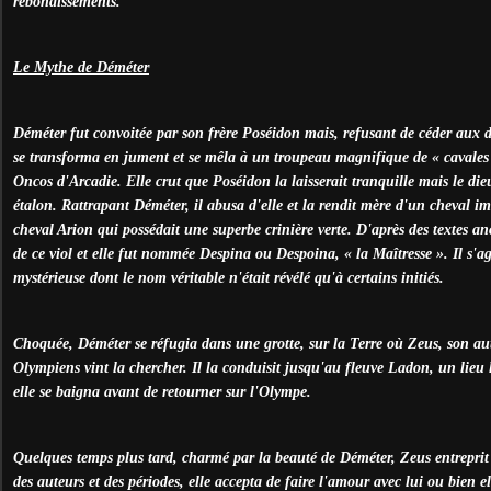
rebondissements.
Le Mythe de Déméter
Déméter fut convoitée par son frère Poséidon mais, refusant de céder aux dé
se transforma en jument et se mêla à un troupeau magnifique de « cavales 
Oncos d'Arcadie. Elle crut que Poséidon la laisserait tranquille mais le d
étalon. Rattrapant Déméter, il abusa d'elle et la rendit mère d'un cheval im
cheval Arion qui possédait une superbe crinière verte. D'après des textes an
de ce viol et elle fut nommée Despina ou Despoina, « la Maîtresse ». Il s'ag
mystérieuse dont le nom véritable n'était révélé qu'à certains initiés.
Choquée, Déméter se réfugia dans une grotte, sur la Terre où Zeus, son autr
Olympiens vint la chercher. Il la conduisit jusqu'au fleuve Ladon, un lieu
elle se baigna avant de retourner sur l'Olympe.
Quelques temps plus tard, charmé par la beauté de Déméter, Zeus entreprit 
des auteurs et des périodes, elle accepta de faire l'amour avec lui ou bien e