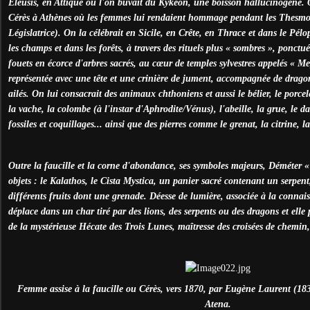
Eleusis, en Attique où l'on buvait du Kykéon, une boisson hallucinogène. 
Cérès à Athènes où les femmes lui rendaient hommage pendant les Thesmop
Législatrice). On la célébrait en Sicile, en Crête, en Thrace et dans le Pél
les champs et dans les forêts, à travers des rituels plus « sombres », ponctué
fouets en écorce d'arbres sacrés, au cœur de temples sylvestres appelés « Meg
représentée avec une tête et une crinière de jument, accompagnée de dragons 
ailés. On lui consacrait des animaux chthoniens et aussi le bélier, le porcele
la vache, la colombe (à l'instar d'Aphrodite/Vénus), l'abeille, la grue, le d
fossiles et coquillages... ainsi que des pierres comme le grenat, la citrine, la
Outre la faucille et la corne d'abondance, ses symboles majeurs, Déméter « 
objets : le Kalathos, le Cista Mystica, un panier sacré contenant un serpent,
différents fruits dont une grenade. Déesse de lumière, associée à la connaiss
déplace dans un char tiré par des lions, des serpents ou des dragons et elle 
de la mystérieuse Hécate des Trois Lunes, maîtresse des croisées de chemi
Femme assise à la faucille ou Cérès, vers 1870, par Eugène Laurent (18
Atena.