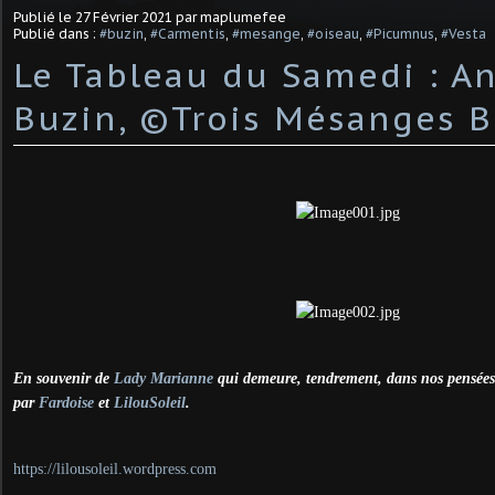
Publié le
27 Février 2021
par maplumefee
Publié dans :
#buzin
,
#Carmentis
,
#mesange
,
#oiseau
,
#Picumnus
,
#Vesta
Le Tableau du Samedi : A
Buzin, ©Trois Mésanges B
En souvenir de
Lady Marianne
qui demeure, tendrement, dans nos pensées 
par
Fardoise
et
LilouSoleil
.
https://lilousoleil.wordpress.com