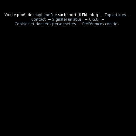
Voir le profil de
maplumefee
sur le portail Eklablog
Top articles
Contact
Signaler un abus
C.G.U.
Cookies et données personnelles
Préférences cookies