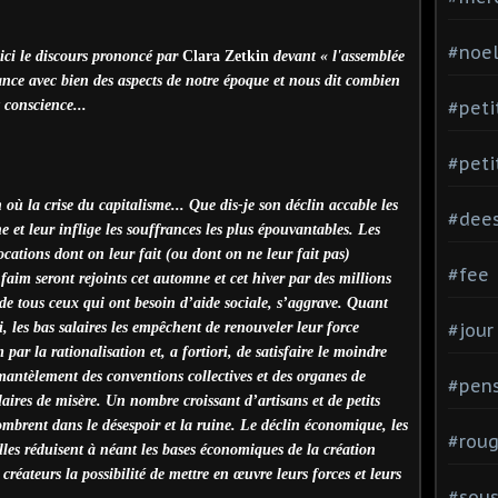
#noe
oici le discours prononcé par
Clara Zetkin
devant « l'assemblée
nance avec bien des aspects de notre époque et nous dit combien
t conscience...
#peti
#peti
où la crise du capitalisme... Que dis-je son déclin accable les
#dee
e et leur inflige les souffrances les plus épouvantables. Les
cations dont on leur fait (ou dont on ne leur fait pas)
#fee
im seront rejoints cet automne et cet hiver par des millions
t de tous ceux qui ont besoin d’aide sociale, s’aggrave. Quant
, les bas salaires les empêchent de renouveler leur force
#jour
r la rationalisation et, a fortiori, de satisfaire le moindre
mantèlement des conventions collectives et des organes de
#pen
alaires de misère. Un nombre croissant d’artisans et de petits
sombrent dans le désespoir et la ruine. Le déclin économique, les
#rou
les réduisent à néant les bases économiques de la création
 créateurs la possibilité de mettre en œuvre leurs forces et leurs
#sou