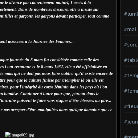
our le divorce par consentement mutuel, l’accès à la
vortement. Dans de nombreux discours, elle a insisté sur
#lumi
t filles et garçons, les garçons devant participer, tout comme
#mai
 sont associées à la Journée des Femmes...
#sorc
#tabl
aque journée du 8 mars fut considérée comme celle des
 l'ont reconnue et le 8 mars 1982, elle a été officialisée en
 mais qui ne doit pas nous faire oublier qu'il existe encore de
#tem
re pour que la culture finisse par triompher là où elle est
aires, pour l'intégrité du corps féminin dans les pays où l'on
#fem
chandise. Continuer à lutter pour que, partout dans le
instruire puissent le faire sans risquer d'être blessées ou pire...
#fleu
, ne pas accepter d'être manipulées dans quelque domaine que ce
#jeu
#mer