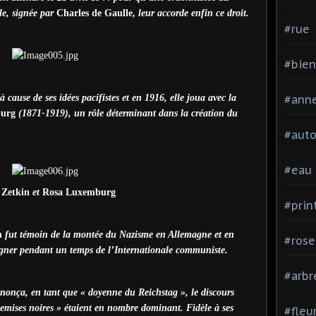
le, signée par
Charles de Gaulle,
leur accorde enfin ce droit.
#rue
#bien
 cause de ses idées pacifistes et en 1916, elle joua avec la
#ann
urg
(1871-1919), un rôle déterminant dans la création du
#aut
#eau
 Zetkin
et
Rosa Luxemburg
#pri
in
fut témoin de la montée du Nazisme en Allemagne et en
#rose
oigner pendant un temps de l’Internationale communiste.
#arbr
ononça, en tant que « doyenne du Reichstag », le discours
emises noires » étaient en nombre dominant. Fidèle à ses
#fleu