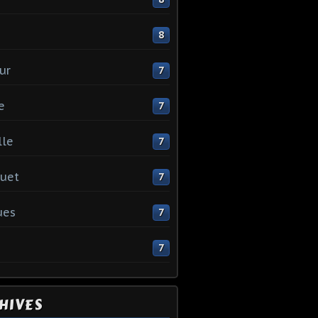
e
8
ur
7
e
7
lle
7
uet
7
ues
7
7
HIVES