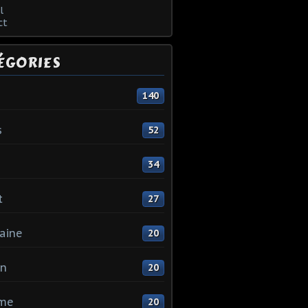
l
ct
ÉGORIES
140
s
52
34
t
27
aine
20
in
20
me
20