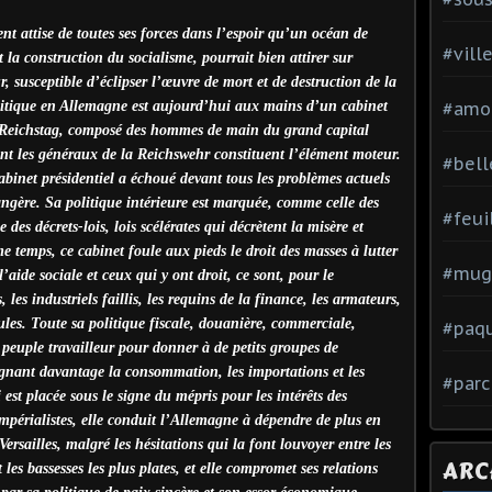
t attise de toutes ses forces dans l’espoir qu’un océan de
#vill
 la construction du socialisme, pourrait bien attirer sur
 susceptible d’éclipser l’œuvre de mort et de destruction de la
litique en Allemagne est aujourd’hui aux mains d’un cabinet
#amo
u Reichstag, composé des hommes de main du grand capital
ont les généraux de la Reichswehr constituent l’élément moteur.
#bell
cabinet présidentiel a échoué devant tous les problèmes actuels
rangère. Sa politique intérieure est marquée, comme celle des
#feui
des décrets-lois, lois scélérates qui décrètent la misère et
 temps, ce cabinet foule aux pieds le droit des masses à lutter
#mug
’aide sociale et ceux qui y ont droit, ce sont, pour le
les industriels faillis, les requins de la finance, les armateurs,
ules. Toute sa politique fiscale, douanière, commerciale,
#paq
peuple travailleur pour donner à de petits groupes de
reignant davantage la consommation, les importations et les
#parc
 est placée sous le signe du mépris pour les intérêts des
impérialistes, elle conduit l’Allemagne à dépendre de plus en
ersailles, malgré les hésitations qui la font louvoyer entre les
ARC
les bassesses les plus plates, et elle compromet ses relations