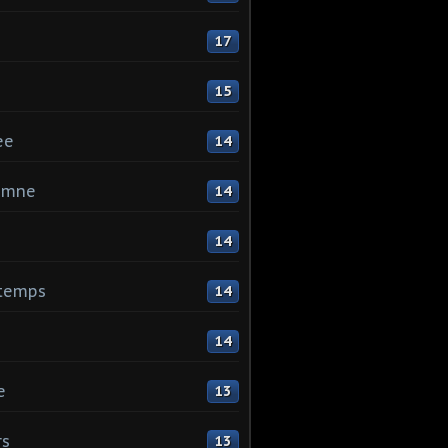
17
15
ee
14
omne
14
14
ntemps
14
14
e
13
rs
13