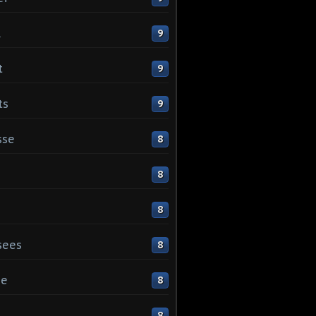
l
9
t
9
ts
9
sse
8
8
8
sees
8
ge
8
s
8