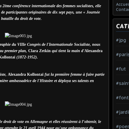
Accuei
 2ème conférence internationale des femmes socialistes, elle
Conta
de participantes originaires de dix sept pays, une « Journée
bataille du droit de vote.
CAT
#jpg
aphie du VIIIe Congrès de l'Internationale Socialiste, nous
 au premier plan,
Clara Zetkin
qui tient la main d'
Alexandra
#pari
Kollontaï
(1872-1952).
#fut
iste,
Alexandra Kollontaï
fut la première femme à faire partie
ière ambassadrice de l'Histoire et déploya ses talents en
#sain
#font
#jard
droit de vote en Allemagne et elles réussirent à l’obtenir, le
#poe
nt attendre le 21 avril 1944 pour qu'une ordonnance du