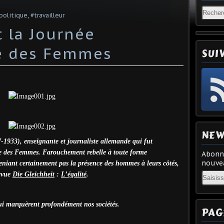
politique
,
#travailleur
t la Journée
le des Femmes
SUI
NEW
-1933), enseignante et journaliste allemande qui fut
ale des Femmes. Farouchement rebelle à toute forme
Abonne
nouvea
eniant certainement pas la présence des hommes à leurs côtés,
Email
revue
Die Gleichheit
:
L’égalité
.
ui marquèrent profondément nos sociétés.
PAG