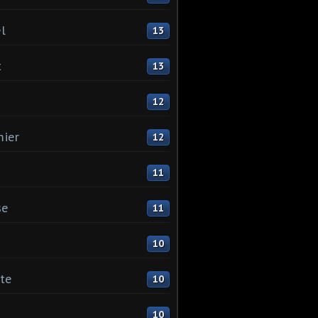
l
13
t
13
12
ier
12
11
se
11
10
ste
10
10