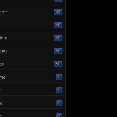
ere
10
10
iere
10
eau
10
ps
10
me
9
r
9
ne
9
ci
9