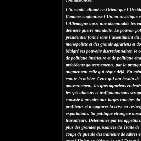
connaissances.
L’incendie allumé en Orient que l’Occiden
flammes engloutisse l’Union soviétique et
l’Allemagne aussi une abominable terreur,
dernière guerre mondiale. Le pouvoir po
présidentiel formé sans l’assentiment d
monopoliste et des grands agrariens et d
Malgré ses pouvoirs discrétionnaires, le 
de politique intérieure et de politique ét
précédents gouvernements, par la pratique 
augmentent celle qui règne déjà. En même
contre la misère. Ceux qui ont besoin de l
gouvernement, les gros agrariens endettés, 
les spéculateurs et trafiquants sans scrup
consiste à prendre aux larges couches du 
profiteurs et à aggraver la crise en rest
exportations. Sa politique étrangère aussi
travailleurs. Déterminée par les appétits 
plus des grandes puissances du Traité de V
coups de gueule des traîneurs de sabres et 