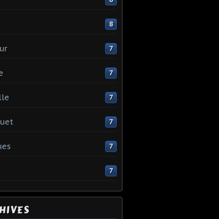
e
8
ur
7
e
7
lle
7
uet
7
ues
7
7
HIVES