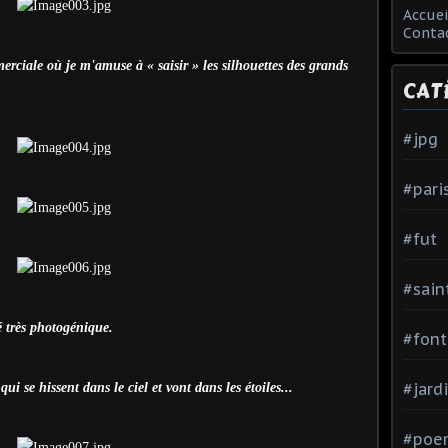
Accuei
Conta
rciale où je m'amuse à « saisir » les silhouettes des grands
CAT
#jpg
#pari
#fut
#sain
 très photogénique.
#font
#jard
ui se hissent dans le ciel et vont dans les étoiles...
#poe