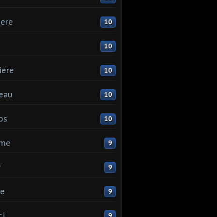
ere
10
10
iere
10
eau
10
ps
10
me
9
r
9
ne
9
ci
9