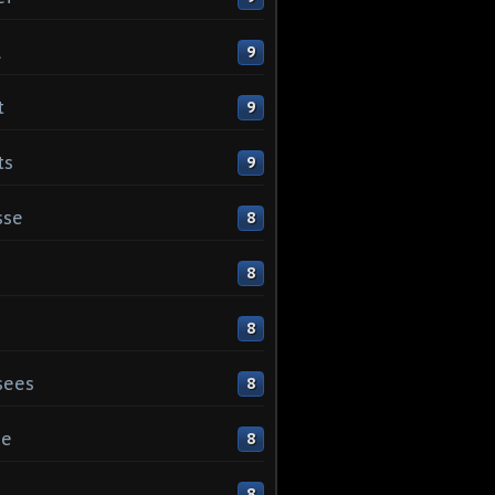
l
9
t
9
ts
9
sse
8
8
8
sees
8
ge
8
s
8