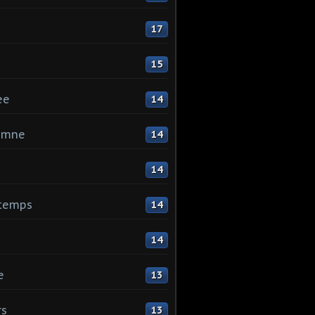
17
15
ee
14
omne
14
14
ntemps
14
14
e
13
rs
13