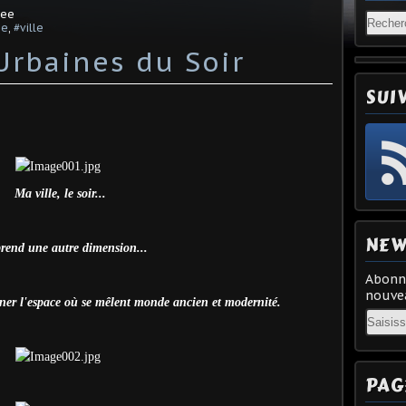
fee
ne
,
#ville
rbaines du Soir
SUI
Ma ville, le soir...
NEW
prend une autre dimension...
Abonne
nouvea
nner l'espace où se mêlent monde ancien et modernité.
Email
PAG