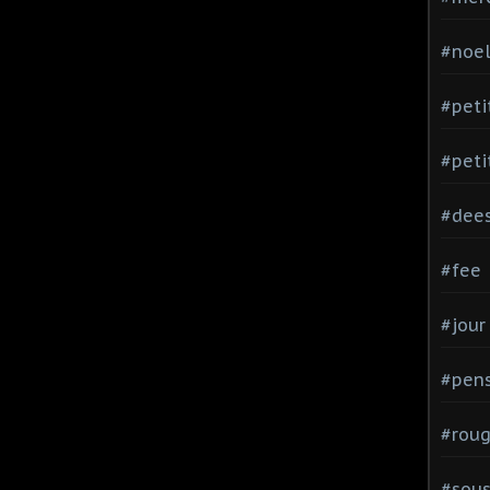
#noe
#peti
#peti
#dee
#fee
#jour
#pen
#rou
#sou