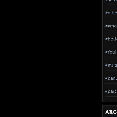
#vill
#amo
#bell
#feui
#mug
#paq
#parc
ARC