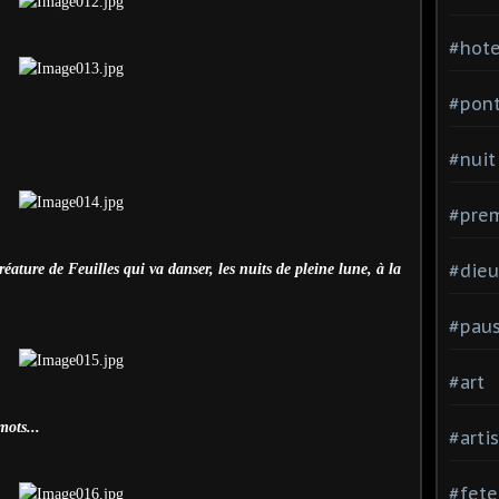
#hote
#pon
#nuit
#prem
#dieu
éature de Feuilles qui va danser, les nuits de pleine lune, à la
#pau
#art
mots...
#arti
#fete