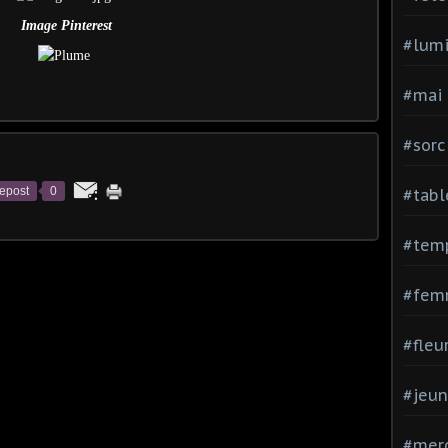
Image Pinterest
#lumi
#mai
#sorc
epost
0
#tabl
#tem
#fem
#fleu
#jeu
#mer