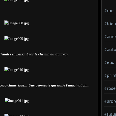
#rue
#bien
#ann
#aut
s Pénates en passant par le chemin du tramway.
#eau
#pri
Lego chimérique... Une géométrie qui titille l'imagination...
#rose
#arbr
#fleu