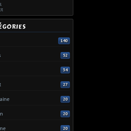
l
ct
ÉGORIES
140
s
52
34
t
27
aine
20
in
20
me
20