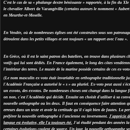
C'est le cas de sa « phalange dextre bénissante » rapportée, à la fin du XIe 
le chevalier
Albert de Varangéville
(certains auteurs le nomment « Aubert 
en Meurthe-et-Moselle.
En Vendée, où de nombreuses églises ont été construites sous son patronage
déroulent dans les petits villages et ont toujours « un rapport avec l'eau ».
En Grèce, où il est le saint patron des bateliers, on trouve dans plusieurs c
votifs qui lui sont dédiés. En France également, le long des côtes vendéenne
l'intérieur des terres. Le musée de la marine possède certains de ces ex-voto
(Le nom masculin ex-voto était invariable en orthographe traditionnelle ju
l'Académie Française a autorisé le « s » au pluriel. Ex-voto peut aussi s'écri
un exvoto, des exvotos. De nombreuses choses ont changé dans la langue fr
on non, c'est l'Académie qui décide. Ensuite on choisit d'utiliser à sa con
nouvelle orthographe ou les deux. Il faut en conséquence faire attention qu
erreurs dans un texte et avoir la certitude qu'il s'agit bien de fautes. La per
préférer la nouvelle orthographe à l'ancienne ou inversement.
J'apprécie d
langue est évolutive, elle l'a toujours été.
J'ai étudié pendant des années l
certaines évolutions coulent de source. Un jour, la nouvelle orthographe se