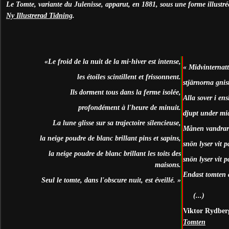
Le Tomte, variante du Julenisse, apparut, en 1881, sous une forme illustr
Ny Illustrerad Tidning
.
«Le froid de la nuit de la mi-hiver est intense,
« Midvinternatt
les étoiles scintillent et frissonnent.
stjärnorna gnis
Ils dorment tous dans la ferme isolée,
Alla sover i ens
profondément à l'heure de minuit.
djupt under mi
La lune glisse sur sa trajectoire silencieuse,
Månen vandrar 
la neige poudre de blanc brillant pins et sapins,
snön lyser vit 
la neige poudre de blanc brillant les toits des
snön lyser vit p
maisons.
Endast tomten 
Seul le tomte, dans l'obscure nuit, est éveillé. »
(...)
Viktor Rydber
Tomten