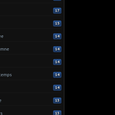
17
15
ee
14
omne
14
14
ntemps
14
14
e
13
rs
13