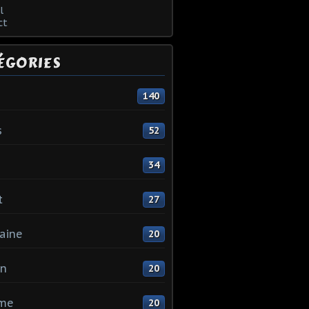
l
ct
ÉGORIES
140
s
52
34
t
27
aine
20
in
20
me
20