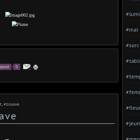
#lumi
#mai
#sorc
#tabl
epost
0
#tem
#fem
t
,
#zouave
#fleu
uave
#jeu
#mer