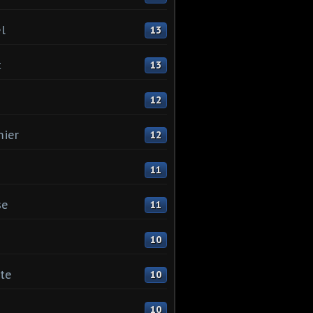
l
13
t
13
12
ier
12
11
se
11
10
ste
10
10