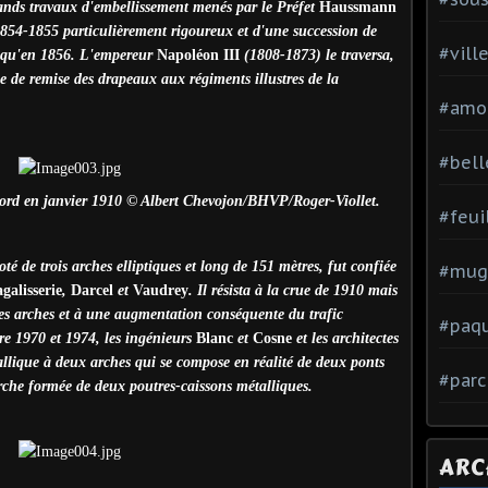
rands travaux d'embellissement menés par le Préfet
Haussmann
854-1855 particulièrement rigoureux et d'une succession de
#vill
ré qu'en 1856. L'empereur
Napoléon III
(1808-1873) le traversa,
ie de remise des drapeaux aux régiments illustres de la
#amo
#bell
 nord en janvier 1910 © Albert Chevojon/BHVP/Roger-Viollet.
#feui
é de trois arches elliptiques et long de 151 mètres, fut confiée
#mug
galisserie
,
Darcel
et
Vaudrey
. Il résista à la crue de 1910 mais
ses arches et à une augmentation conséquente du trafic
#paq
re 1970 et 1974, les ingénieurs
Blanc
et
Cosne
et les architectes
llique à deux arches qui se compose en réalité de deux ponts
#parc
che formée de deux poutres-caissons métalliques.
ARC