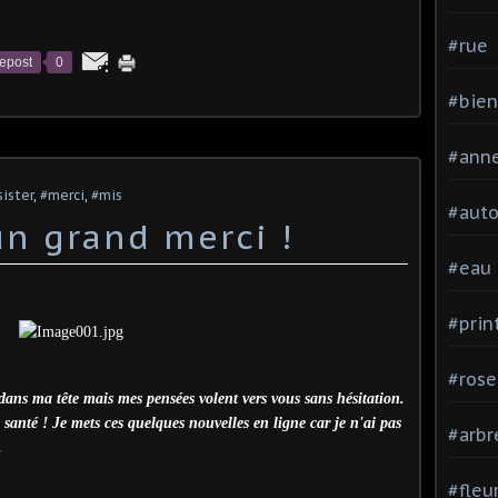
#rue
epost
0
#bien
#ann
sister
,
#merci
,
#mis
#aut
un grand merci !
#eau
#pri
#rose
dans ma tête mais mes pensées volent vers vous sans hésitation.
santé ! Je mets ces quelques nouvelles en ligne car je n'ai pas
#arbr
.
#fleu