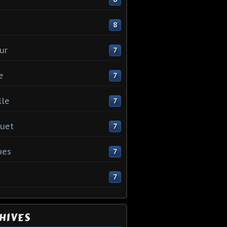
e
8
ur
7
e
7
lle
7
uet
7
ues
7
7
HIVES