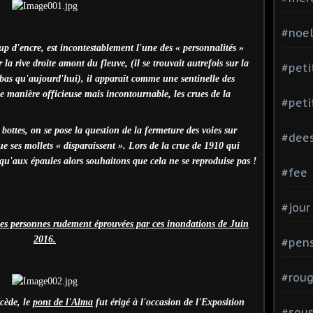
#noe
p d'encre, est incontestablement l'une des « personnalités »
 la rive droite amont du fleuve, (il se trouvait autrefois sur la
#peti
 bas qu'aujourd'hui), il apparaît comme une sentinelle des
e manière officieuse mais incontournable, les crues de la
#peti
 bottes, on se pose la question de la fermeture des voies sur
#dee
ue ses mollets « disparaissent ». Lors de la crue de 1910 qui
squ'aux épaules alors souhaitons que cela ne se reproduise pas !
#fee
#jour
 les personnes rudement éprouvées par ces inondations de Juin
2016.
#pen
#rou
écède, le
pont de l'Alma
fut érigé à l'occasion de l'Exposition
#sou