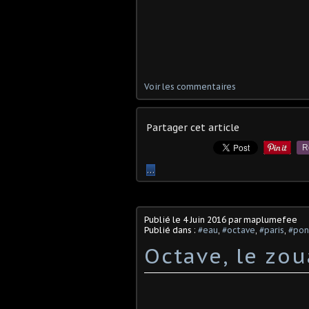
Voir les commentaires
Partager cet article
R
…
Publié le
4 Juin 2016
par maplumefee
Publié dans :
#eau
,
#octave
,
#paris
,
#pon
Octave, le zo