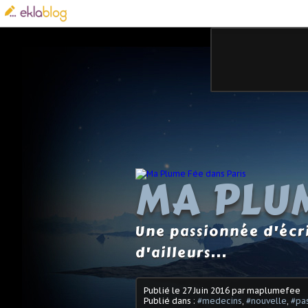
MA PLUM
Une passionnée d'écri
d'ailleurs...
Publié le
27 Juin 2016
par maplumefee
Publié dans :
#medecins
,
#nouvelle
,
#pa