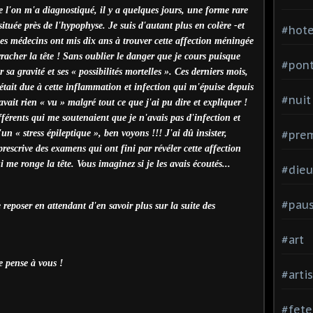
 l'on m'a diagnostiqué, il y a quelques jours, une forme rare
ituée près de l'hypophyse. Je suis d'autant plus en colère -et
#hote
 les médecins ont mis dix ans à trouver cette affection méningée
racher la tête ! Sans oublier le danger que je cours puisque
#pon
r sa gravité et ses « possibilités mortelles ». Ces derniers mois,
e était due à cette inflammation et infection qui m'épuise depuis
#nuit
avait rien « vu » malgré tout ce que j'ai pu dire et expliquer !
fférents qui me soutenaient que je n'avais pas d'infection et
'un « stress épileptique », ben voyons !!! J'ai dû insister,
#prem
prescrive des examens qui ont fini par révéler cette affection
i me ronge la tête. Vous imaginez si je les avais écoutés...
#dieu
#pau
eposer en attendant d'en savoir plus sur la suite des
#art
e pense à vous !
#arti
#fete