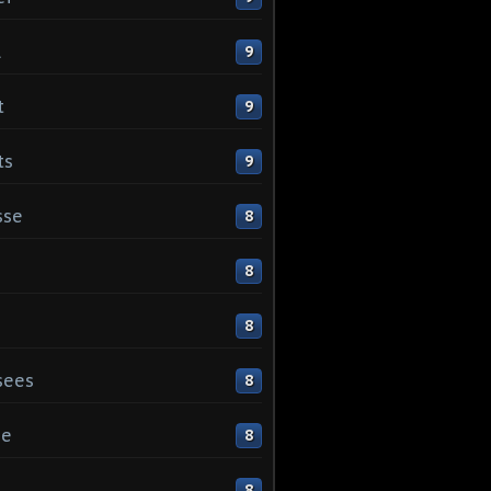
l
9
t
9
ts
9
sse
8
8
8
sees
8
ge
8
s
8