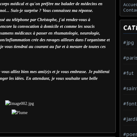
orps médical et qu'on préfère me balader de médecins en
Accuei
Conta
moi... Suis-je surprise ? Vous connaissez ma réponse.
é au téléphone par Christophe, j'ai rendez-vous à
CAT
ds encore la convocation à domicile et comme les soucis
d'examens médicaux à passer en rhumatologie, neurologie,
ction/inflammation crée des ravages ailleurs dans l'organisme et
#jpg
 je vous tiendrai au courant au fur et à mesure de toutes ces
#pari
vous alliez bien mes ami(e)s et je vous embrasse. Je publierai
#fut
nger les idées. En attendant, je vous souhaite une belle
#sain
#font
#jard
#poe