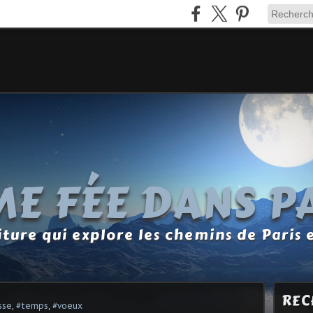
E FÉE DANS P
ture qui explore les chemins de Paris 
REC
sse
,
#temps
,
#voeux