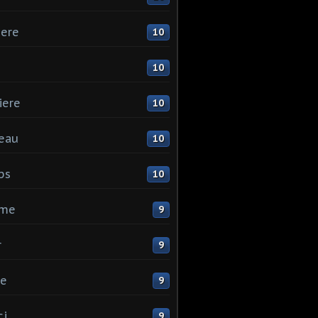
ere
10
10
iere
10
eau
10
ps
10
me
9
r
9
ne
9
ci
9