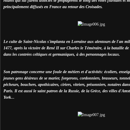
rituels qui lui furent associés se propagèrent le long des voies fluviales et 
principalement diffusés en France au retour des Croisades.
Le culte de Saint-Nicolas s'implanta en Lorraine aux alentours de l'an mil 
1477, après la victoire de René II sur Charles le Téméraire, à la bataille d
dans les contrées celtiques et germaniques, à des personnages locaux.
Son patronage concerne une foule de métiers et d'activités: écoliers, enseig
jeunes gens désireux de se marier, forgerons, cordonniers, brasseurs, tonneli
pêcheurs, bouchers, apothicaires, ciriers, vitriers, prisonniers, notaires dan
Paris. Il est aussi le saint patron de la Russie, de la Grèce, des villes d'A
York...