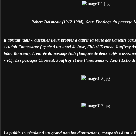
Robert Doisneau (1912-1994), Sous l'horloge du passage J
Il abritait jadis « quelques lieux propres à attirer la foule des flâneurs pa
s'étalait l'imposante façade d'un hôtel de luxe, l'hôtel Terrasse Jouffroy 
hôtel Ronceray. L'entrée du passage était flanquée de deux cafés « assez pop
» (Cf. Les passages Choiseul, Jouffroy et des Panoramas », dans l'Écho de 
Le public s'y régalait d'un grand nombre d'attractions, composées d'un « 