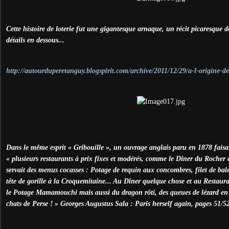
Cette histoire de loterie fut une gigantesque arnaque, un récit picaresque d
détails en dessous...
http://autourduperetanguy.blogspirit.com/archive/2011/12/29/a-l-origine-de
Dans le même esprit « Gribouille », un ouvrage anglais paru en 1878 faisai
« plusieurs restaurants à prix fixes et modérés, comme le Dîner du Rocher e
servait des menus cocasses : Potage de requin aux concombres, filet de bal
tête de gorille à la Croquemitaine... Au Dîner quelque chose et au Restaur
le Potage Mamamouchi mais aussi du dragon rôti, des queues de lézard en p
chats de Perse ! » Georges Augustus Sala : Paris herself again, pages 51/5