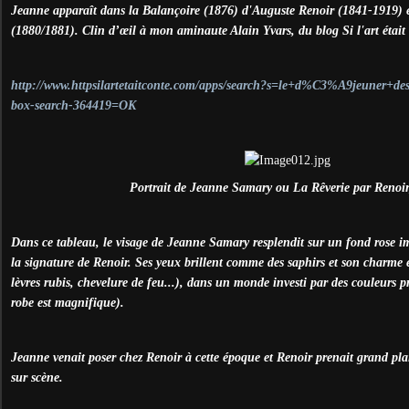
Jeanne apparaît dans la Balançoire (1876) d'Auguste Renoir (1841-1919) e
(1880/1881). Clin d’œil à mon aminaute Alain Yvars, du blog Si l'art était 
http://www.httpsilartetaitconte.com/apps/search?s=le+d%C3%A9jeuner+de
box-search-364419=OK
Portrait de Jeanne Samary ou La Rêverie par Renoir
Dans ce tableau, le visage de Jeanne Samary resplendit sur un fond rose im
la signature de Renoir. Ses yeux brillent comme des saphirs et son charme 
lèvres rubis, chevelure de feu...), dans un monde investi par des couleurs pr
robe est magnifique).
Jeanne venait poser chez Renoir à cette époque et Renoir prenait grand pla
sur scène.