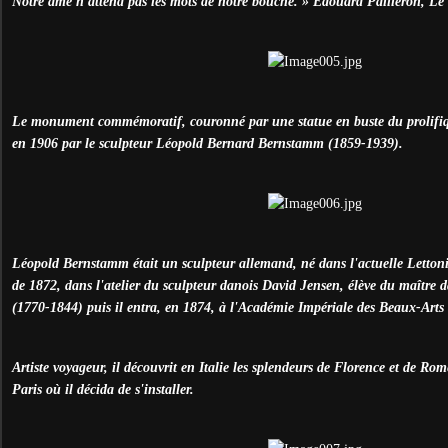
Notre âme n'attend pas les mots de notre bouche. » Édouard Pailleron, Le 
Le monument commémoratif, couronné par une statue en buste du prolifiq
en 1906 par le sculpteur Léopold Bernard Bernstamm (1859-1939).
Léopold Bernstamm était un sculpteur allemand, né dans l'actuelle Lettonie. 
de 1872, dans l'atelier du sculpteur danois David Jensen, élève du maître 
(1770-1844) puis il entra, en 1874, à l'Académie Impériale des Beaux-Arts
Artiste voyageur, il découvrit en Italie les splendeurs de Florence et de Rome
Paris où il décida de s'installer.