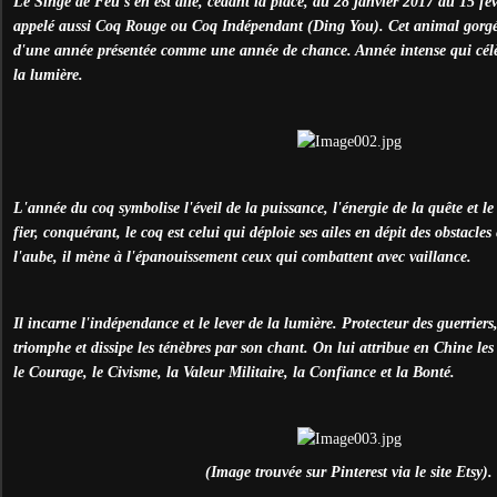
Le Singe de Feu s'en est allé, cédant la place, du 28 janvier 2017 au 15 fé
appelé aussi Coq Rouge ou Coq Indépendant (Ding You). Cet animal gorgé de
d'une année présentée comme une année de chance. Année intense qui célè
la lumière.
L'année du coq symbolise l'éveil de la puissance, l'énergie de la quête et le
fier, conquérant, le coq est celui qui déploie ses ailes en dépit des obstacles
l'aube, il mène à l'épanouissement ceux qui combattent avec vaillance.
Il incarne l'indépendance et le lever de la lumière. Protecteur des guerriers, 
triomphe et dissipe les ténèbres par son chant. On lui attribue en Chine les
le Courage, le Civisme, la Valeur Militaire, la Confiance et la Bonté.
(Image trouvée sur Pinterest via le site Etsy).