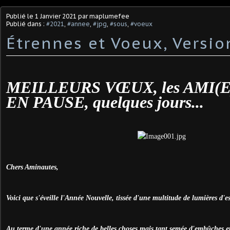
Publié le
1 Janvier 2021
par maplumefee
Publié dans :
#2021
,
#annee
,
#jpg
,
#sous
,
#voeux
Étrennes et Voeux, Versio
MEILLEURS VŒUX, les AMI(E
EN PAUSE, quelques jours...
Chers Aminautes,
Voici que s'éveille l'Année Nouvelle, tissée d'une multitude de lumières d'es
Au terme d'une année riche de belles choses mais tant semée d'embûches et