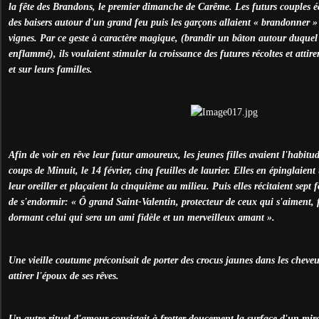
la fête des Brandons, le premier dimanche de Carême. Les futurs couples é
des baisers autour d'un grand feu puis les garçons allaient « brandonner » 
vignes. Par ce geste à caractère magique, (brandir un bâton autour duquel c
enflammé), ils voulaient stimuler la croissance des futures récoltes et attire
et sur leurs familles.
Afin de voir en rêve leur futur amoureux, les jeunes filles avaient l'habitude
coups de Minuit, le 14 février, cinq feuilles de laurier. Elles en épinglaien
leur oreiller et plaçaient la cinquième au milieu. Puis elles récitaient sept f
de s'endormir: « Ô grand Saint-Valentin, protecteur de ceux qui s'aiment, 
dormant celui qui sera un ami fidèle et un merveilleux amant ».
Une vieille coutume préconisait de porter des crocus jaunes dans les cheveu
attirer l'époux de ses rêves.
Un autre rituel d'amour consistait à frotter doucement la surface d'un mir