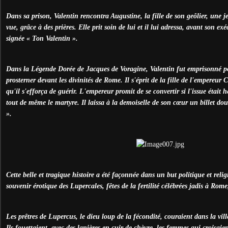
Dans sa prison, Valentin rencontra Augustine, la fille de son geôlier, une j
vue, grâce à des prières. Elle prit soin de lui et il lui adressa, avant son exé
signée « Ton Valentin ».
Dans la Légende Dorée de Jacques de Voragine, Valentin fut emprisonné po
prosterner devant les divinités de Rome. Il s'éprit de la fille de l'empereur
qu'il s'efforça de guérir. L'empereur promit de se convertir si l'issue était
tout de même le martyre. Il laissa à la demoiselle de son cœur un billet do
».
Cette belle et tragique histoire a été façonnée dans un but politique et reli
souvenir érotique des Lupercales, fêtes de la fertilité célébrées jadis à Rome,
Les prêtres de Lupercus, le dieu loup de la fécondité, couraient dans la vil
Ils fouettaient, avec des lanières en cuir de chèvre, les femmes qui croisaie