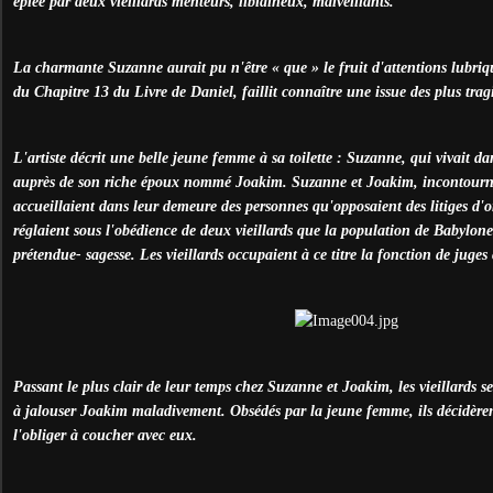
épiée par deux vieillards menteurs, libidineux, malveillants.
La charmante Suzanne aurait pu n'être « que » le fruit d'attentions lubriqu
du Chapitre 13 du Livre de Daniel, faillit connaître une issue des plus trag
L'artiste décrit une belle jeune femme à sa toilette : Suzanne, qui vivait 
auprès de son riche époux nommé Joakim. Suzanne et Joakim, incontourna
accueillaient dans leur demeure des personnes qu'opposaient des litiges d'ord
réglaient sous l'obédience de deux vieillards que la population de Babylone
prétendue- sagesse. Les vieillards occupaient à ce titre la fonction de juges c
Passant le plus clair de leur temps chez Suzanne et Joakim, les vieillards s
à jalouser Joakim maladivement. Obsédés par la jeune femme, ils décidèren
l'obliger à coucher avec eux.