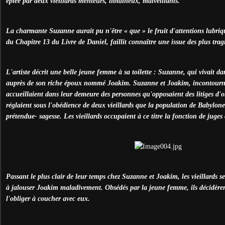
épiée par deux vieillards menteurs, libidineux, malveillants.
La charmante Suzanne aurait pu n'être « que » le fruit d'attentions lubriqu
du Chapitre 13 du Livre de Daniel, faillit connaître une issue des plus trag
L'artiste décrit une belle jeune femme à sa toilette : Suzanne, qui vivait 
auprès de son riche époux nommé Joakim. Suzanne et Joakim, incontourna
accueillaient dans leur demeure des personnes qu'opposaient des litiges d'ord
réglaient sous l'obédience de deux vieillards que la population de Babylone
prétendue- sagesse. Les vieillards occupaient à ce titre la fonction de juges c
Passant le plus clair de leur temps chez Suzanne et Joakim, les vieillards s
à jalouser Joakim maladivement. Obsédés par la jeune femme, ils décidèren
l'obliger à coucher avec eux.