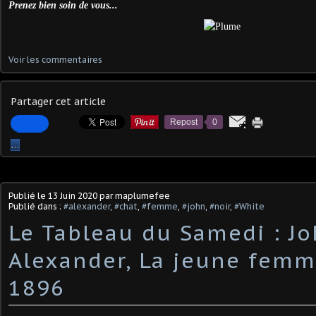
Prenez bien soin de vous...
Voir les commentaires
Partager cet article
Repost
0
…
Publié le
13 Juin 2020
par maplumefee
Publié dans :
#alexander
,
#chat
,
#femme
,
#john
,
#noir
,
#White
Le Tableau du Samedi : J
Alexander, La jeune femm
1896