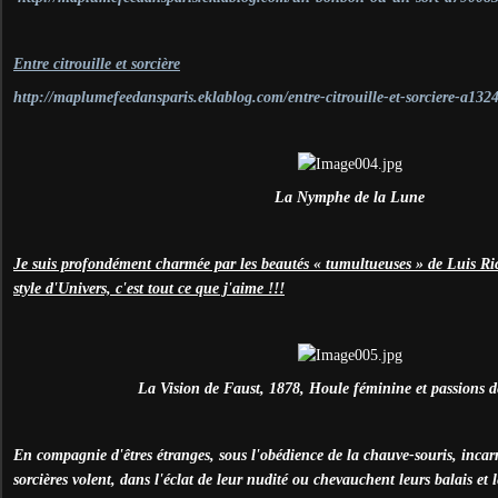
Entre citrouille et sorcière
http://maplumefeedansparis.eklablog.com/entre-citrouille-et-sorciere-a13
La Nymphe de la Lune
Je suis profondément charmée par les beautés « tumultueuses » de Luis Ri
style d'Univers, c'est tout ce que j'aime !!!
La Vision de Faust, 1878, Houle féminine et passions dé
En compagnie d'êtres étranges, sous l'obédience de la chauve-souris, incarn
sorcières volent, dans l'éclat de leur nudité ou chevauchent leurs balais et 