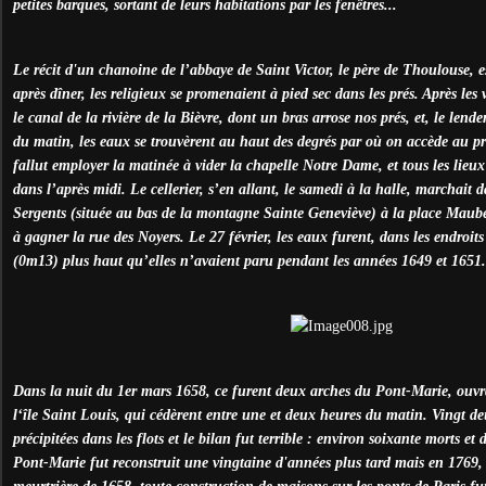
petites barques, sortant de leurs habitations par les fenêtres...
Le récit d'un chanoine de l’abbaye de Saint Victor, le père de Thoulouse, es
après dîner, les religieux se promenaient à pied sec dans les prés. Après les
le canal de la rivière de la Bièvre, dont un bras arrose nos prés, et, le len
du matin, les eaux se trouvèrent au haut des degrés par où on accède au pré
fallut employer la matinée à vider la chapelle Notre Dame, et tous les lieu
dans l’après midi. Le cellerier, s’en allant, le samedi à la halle, marchait d
Sergents (située au bas de la montagne Sainte Geneviève) à la place Maube
à gagner la rue des Noyers. Le 27 février, les eaux furent, dans les endroits
(0m13) plus haut qu’elles n’avaient paru pendant les années 1649 et 1651.
Dans la nuit du 1er mars 1658, ce furent deux arches du Pont-Marie, ouvrag
l‘île Saint Louis, qui cédèrent entre une et deux heures du matin. Vingt de
précipitées dans les flots et le bilan fut terrible : environ soixante morts e
Pont-Marie fut reconstruit une vingtaine d'années plus tard mais en 1769, 