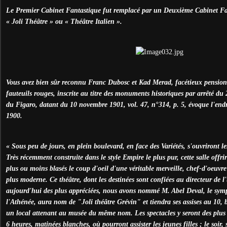
Le Premier Cabinet Fantastique fut remplacé par un Deuxième Cabinet F
« Joli Théâtre » ou « Théâtre Italien ».
Vous avez bien sûr reconnu Franc Dubosc et Kad Merad, facétieux pensionna
fauteuils rouges, inscrite au titre des monuments historiques par arrêté d
du Figaro, datant du 10 novembre 1901, vol. 47, n°314, p. 5, évoque l'endro
1900.
« Sous peu de jours, en plein boulevard, en face des Variétés, s'ouvriront le
Très récemment construite dans le style Empire le plus pur, cette salle offrir
plus ou moins blasés le coup d'oeil d'une véritable merveille, chef-d'oeuvr
plus moderne. Ce théâtre, dont les destinées sont confiées au directeur de 
aujourd'hui des plus appréciées, nous avons nommé M. Abel Deval, le symp
l'Athénée, aura nom de "Joli théâtre Grévin" et tiendra ses assises au 10
un local attenant au musée du même nom. Les spectacles y seront des plus va
6 heures, matinées blanches, où pourront assister les jeunes filles ; le soir, 