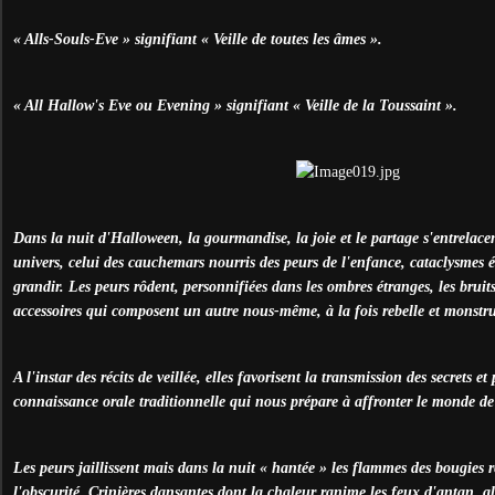
« Alls-Souls-Eve » signifiant « Veille de toutes les âmes ».
« All Hallow's Eve ou Evening » signifiant « Veille de la Toussaint ».
Dans la nuit d'Halloween, la gourmandise, la joie et le partage s'entrelac
univers, celui des cauchemars nourris des peurs de l'enfance, cataclysmes 
grandir. Les peurs rôdent, personnifiées dans les ombres étranges, les bruits
accessoires qui composent un autre nous-même, à la fois rebelle et monstr
A l'instar des récits de veillée, elles favorisent la transmission des secrets 
connaissance orale traditionnelle qui nous prépare à affronter le monde de 
Les peurs jaillissent mais dans la nuit « hantée » les flammes des bougies r
l'obscurité. Crinières dansantes dont la chaleur ranime les feux d'antan, al