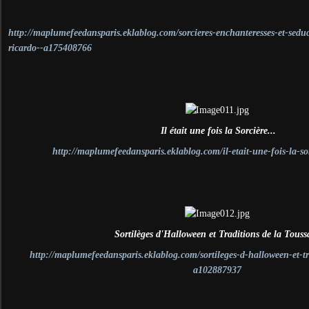
http://maplumefeedansparis.eklablog.com/sorcieres-enchanteresses-et-seduc
ricardo--a175408766
Il était une fois la Sorcière...
http://maplumefeedansparis.eklablog.com/il-etait-une-fois-la-s
Sortilèges d'Halloween et Traditions de la Touss
http://maplumefeedansparis.eklablog.com/sortileges-d-halloween-et-tr
a102887937