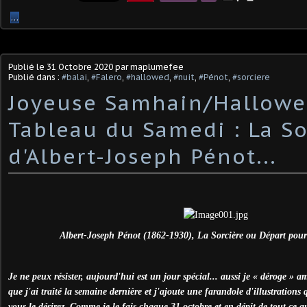
…
Publié le
31 Octobre 2020
par maplumefee
Publié dans :
#balai
,
#Falero
,
#hallowed
,
#nuit
,
#Pénot
,
#sorciere
Joyeuse Samhain/Hallowe
Tableau du Samedi : La So
d'Albert-Joseph Pénot...
Albert-Joseph Pénot (1862-1930), La Sorcière ou Départ pour
Je ne peux résister, aujourd'hui est un jour spécial... aussi je « déroge »
que j'ai traité la semaine dernière et j'ajoute une farandole d'illustrations 
vous le désirez. Comme je le fais chaque 31 octobre et en dépit de tout ce q