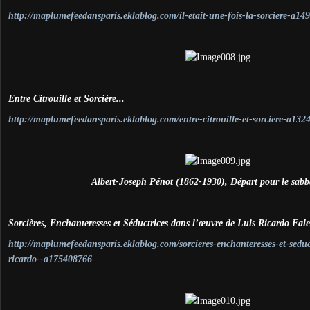
http://maplumefeedansparis.eklablog.com/il-etait-une-fois-la-sorciere-a1
Entre Citrouille et Sorcière...
http://maplumefeedansparis.eklablog.com/entre-citrouille-et-sorciere-a13
Albert-Joseph Pénot (1862-1930), Départ pour le sabb
Sorcières, Enchanteresses et Séductrices dans l’œuvre de Luis Ricardo Fal
http://maplumefeedansparis.eklablog.com/sorcieres-enchanteresses-et-seduc
ricardo--a175408766