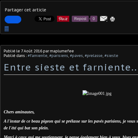
Partager cet article
Repost
0
…
Publié le
7 Août 2016
par maplumefee
Publié dans :
#farniente
,
#parisiens
,
#paves
,
#prelasse
,
#sieste
Entre sieste et farniente..
Chers aminautes,
A l'instar de ce beau pigeon qui se prélasse sur les pavés parisiens, je vous
de l'été qui bat son plein.
Merci à ceux qui me soutiennent, je pense également bien à vous, bises enso