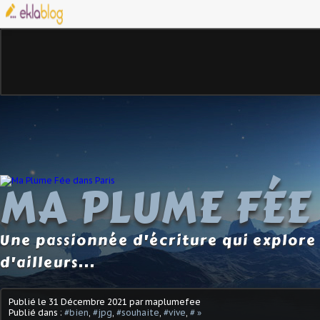
MA PLUME FÉE
Une passionnée d'écriture qui explore 
d'ailleurs...
Publié le
31 Décembre 2021
par maplumefee
Publié dans :
#bien
,
#jpg
,
#souhaite
,
#vive
,
# »