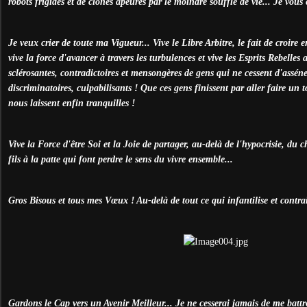
robots frigides et de clones apeurés par le moindre souffle de vie... Je vous
Je veux crier de toute ma Vigueur... Vive le Libre Arbitre, le fait de croire en
vive la force d'avancer à travers les turbulences et vive les Esprits Rebelle
sclérosantes, contradictoires et mensongères de gens qui ne cessent d'assén
discriminatoires, culpabilisants ! Que ces gens finissent par aller faire un t
nous laissent enfin tranquilles !
Vive la Force d'être Soi et la Joie de partager, au-delà de l'hypocrisie, du c
fils à la patte qui font perdre le sens du vivre ensemble...
Gros Bisous et tous mes Vœux ! Au-delà de tout ce qui infantilise et contrai
Gardons le Cap vers un Avenir Meilleur... Je ne cesserai jamais de me battr