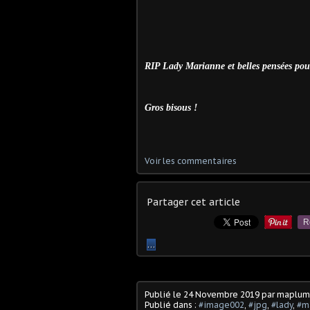
RIP Lady Marianne et belles pensées pou
Gros bisous !
Voir les commentaires
Partager cet article
R
…
Publié le
24 Novembre 2019
par maplu
Publié dans :
#image002
,
#jpg
,
#lady
,
#m