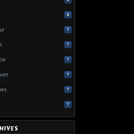
e
8
ur
7
e
7
lle
7
uet
7
ues
7
7
HIVES