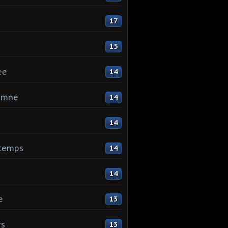
17
15
ee
14
omne
14
14
ntemps
14
14
e
13
rs
13