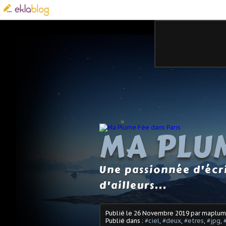
MA PLUM
Une passionnée d'écri
d'ailleurs...
Publié le
26 Novembre 2019
par maplu
Publié dans :
#ciel
,
#deux
,
#etres
,
#jpg
,