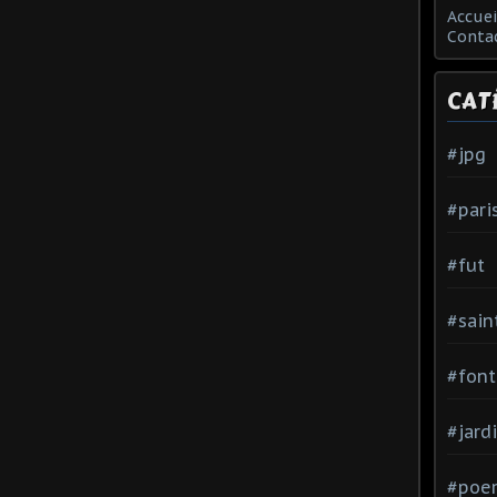
Accuei
Conta
CAT
#jpg
#pari
#fut
#sain
#font
#jard
#poe