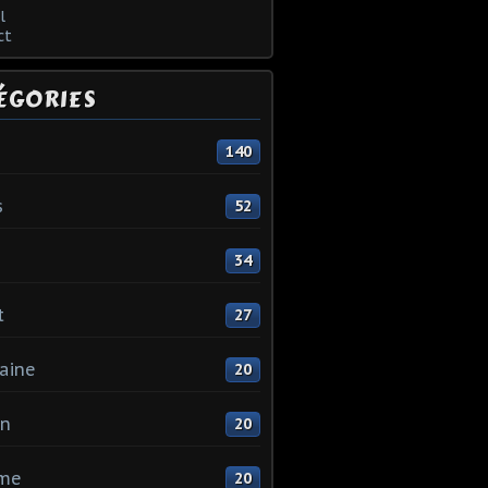
l
ct
ÉGORIES
140
s
52
34
t
27
aine
20
in
20
me
20