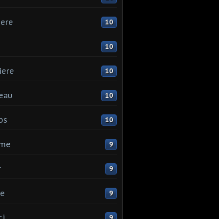
ere
10
10
iere
10
eau
10
ps
10
me
9
r
9
ne
9
ci
9