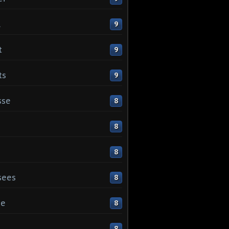
l
9
t
9
ts
9
sse
8
8
8
sees
8
ge
8
s
8