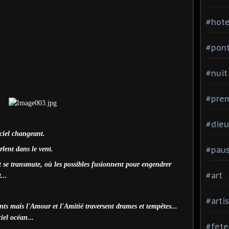
#hote
#pon
#nuit
#prem
#dieu
ciel changeant.
#pau
lent dans le vent.
ut se transmute, où les possibles fusionnent pour engendrer
#art
...
#arti
ts mais l'Amour et l'Amitié traversent drames et tempêtes...
iel océan...
#fete