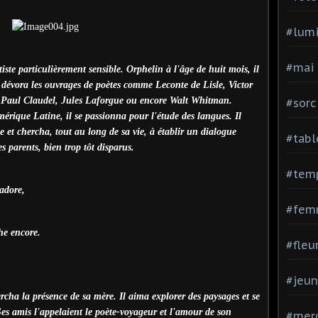
#lumi
#mai
iste particulièrement sensible. Orphelin à l'âge de huit mois, il
dévora les ouvrages de poètes comme Leconte de Lisle, Victor
 Paul Claudel, Jules Laforgue ou encore Walt Whitman.
#sorc
rique Latine, il se passionna pour l'étude des langues. Il
 et chercha, tout au long de sa vie, à établir un dialogue
#tabl
s parents, bien trop tôt disparus.
#tem
'adore,
#fem
che encore.
#fleu
#jeu
ercha la présence de sa mère. Il aima explorer des paysages et se
. Ses amis l'appelaient le poète-voyageur et l'amour de son
#mer