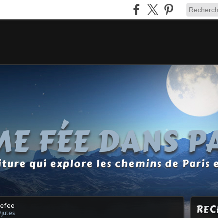
E FÉE DANS P
ture qui explore les chemins de Paris 
mefee
REC
#jules