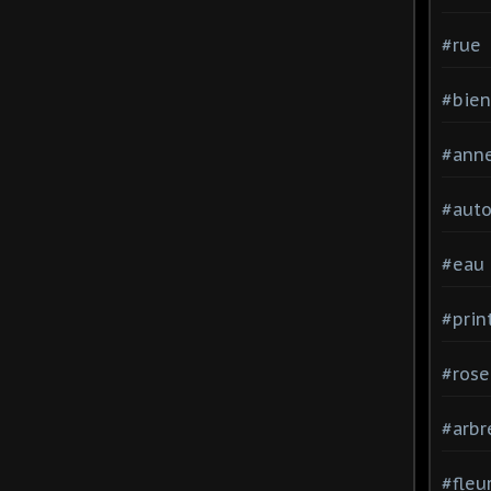
#rue
#bien
#ann
#aut
#eau
#pri
#rose
#arbr
#fleu