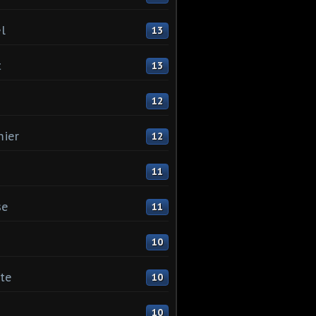
l
13
t
13
12
ier
12
11
se
11
10
ste
10
10