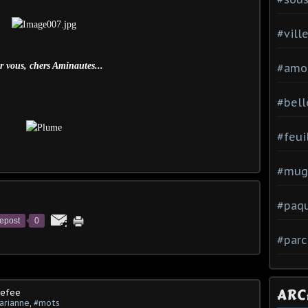
#vill
r vous, chers Aminautes...
#amo
#bell
#feui
#mug
#paq
epost
0
#parc
ARC
mefee
arianne
,
#mots