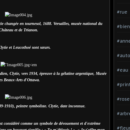
#rue
ie changée en tournesol, 1688. Versailles, musée national du
#bien
Château et de Trianon.
#ann
Clytie et Leucothoé sont sœurs.
#aut
#eau
dien, Clytie, vers 1934, épreuve à la gélatine argentique, Musée
es Beaux-Arts d'Ottawa.
#pri
#rose
9-1910), peintre symboliste. Clytie, date inconnue.
#arbr
 est considéré comme un symbole de dévouement et d'extrême
#fleu
ans un bouquet signifie : « Tu m'éblouis ! », « Je t'offre mon