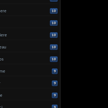
ere
10
10
iere
10
eau
10
ps
10
me
9
r
9
ne
9
ci
9