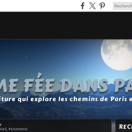
E FÉE DANS P
ture qui explore les chemins de Paris 
e
REC
leil
,
#tournesol