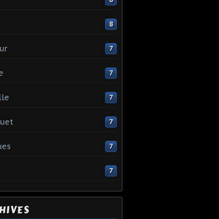
e
8
ur
7
e
7
lle
7
uet
7
ues
7
7
HIVES