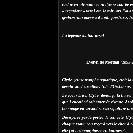
racine est pivotante et sa tige se courbe 
« regardent » vers l'est, le soir vers l’ou
graines sont gorgées d'huile précieuse, les
La légende du tournesol
Evelyn de Morgan
(1855-19
Clytie, jeune nymphe aquatique, était la m
dévolu sur Leucothoé, fille d'Orchamos, 
Le coeur brisé, Clytie, dénonça la liai
que Leucothoé soit enterrée vivante. Apol
hommage en versant sur sa sépulture une
Désespérée par la portée de son acte, Clyt
chaque matin son regard vers le char d'A
elle fut métamorphosée en tournesol.