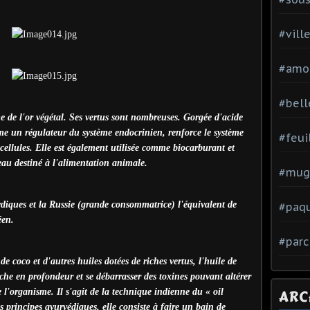
#vill
#amo
#bell
e de l'or végétal. Ses vertus sont nombreuses. Gorgée d'acide
me un régulateur du système endocrinien, renforce le système
#feui
 cellules. Elle est également utilisée comme biocarburant et
eau destiné à l'alimentation animale.
#mug
rdiques et la Russie (grande consommatrice) l'équivalent de
#paq
éen.
#parc
 de coco et d'autres huiles dotées de riches vertus, l'huile de
uche en profondeur et se débarrasser des toxines pouvant altérer
de l'organisme. Il s'agit de la technique indienne du « oil
ARC
s principes ayurvédiques, elle consiste à faire un bain de