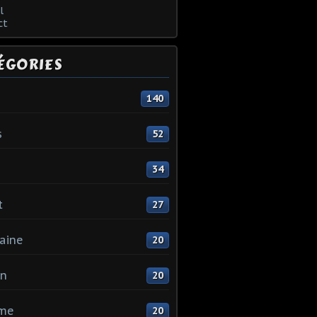
l
ct
ÉGORIES
140
s
52
34
t
27
aine
20
in
20
me
20