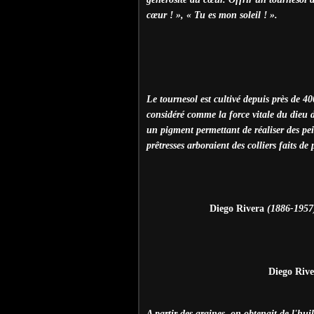
cœur ! », « Tu es mon soleil ! ».
Le tournesol est cultivé depuis près de 40
considéré comme la force vitale du dieu du
un pigment permettant de réaliser des pein
prêtresses arboraient des colliers faits de 
Diego Rivera
(1886-1957)
Diego Rive
A partir des graines, on obtenait de l'hu