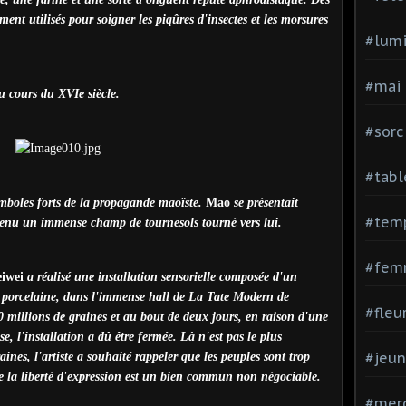
ent utilisés pour soigner les piqûres d'insectes et les morsures
#lumi
#mai
u cours du XVIe siècle.
#sorc
#tabl
ymboles forts de la propagande maoïste.
Mao
se présentait
#tem
enu un immense champ de tournesols tourné vers lui.
#fem
iwei
a réalisé une installation sensorielle composée d'un
n porcelaine, dans l'immense hall de La Tate Modern de
#fleu
0 millions de graines et au bout de deux jours, en raison d'une
, l'installation a dû être fermée. Là n'est pas le plus
#jeu
aines, l'artiste a souhaité rappeler que les peuples sont trop
ue la liberté d'expression est un bien commun non négociable.
#mer