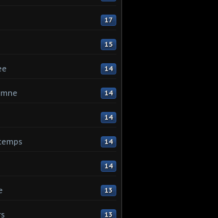
17
15
ee
14
omne
14
14
ntemps
14
14
e
13
rs
13