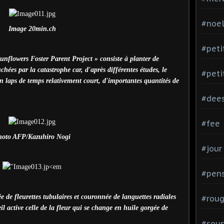
#noe
Image 20min.ch
#peti
lowers Foster Parent Project » consiste à planter de
hées par la catastrophe car, d'après différentes études, le
#peti
n laps de temps relativement court, d'importantes quantités de
#dee
#fee
hoto AFP/Kazuhiro Nogi
#jour
#pen
e de fleurettes tubulaires et couronnée de languettes radiales
#rou
l active celle de la fleur qui se change en huile gorgée de
#sou