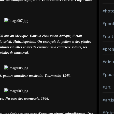
#hote
#pon
#nuit
00 ans au Mexique. Dans la civilisation Aztèque, il était
 soleil, Huitzilopochtli. On extrayait du pollen et des pétales
tures rituelles et lors de cérémonies à caractère solaire, les
#prem
pétales de tournesol.
#dieu
#pau
, peintre muraliste mexicain. Tournesols, 1943.
#art
ra
, Nu avec des tournesols, 1946.
#arti
#fete
ile, une farine et une sorte d'onguent réputé aphrodisiaque. Des