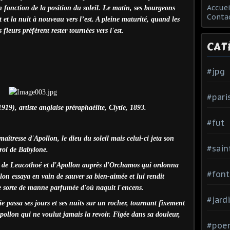
Accuei
en fonction de la position du soleil. Le matin, ses bourgeons
Conta
est et la nuit à nouveau vers l’est. A pleine maturité, quand les
 fleurs préfèrent rester tournées vers l'est.
CAT
#jpg
#pari
19), artiste anglaise préraphaélite, Clytie, 1893.
#fut
aîtresse d'Apollon, le dieu du soleil mais celui-ci jeta son
#sain
roi de Babylone.
son de Leucothoé et d'Apollon auprès d'Orchamos qui ordonna
#font
lon essaya en vain de sauver sa bien-aimée et lui rendit
 sorte de manne parfumée d'où naquit l'encens.
#jard
ie passa ses jours et ses nuits sur un rocher, tournant fixement
pollon qui ne voulut jamais la revoir. Figée dans sa douleur,
#poe