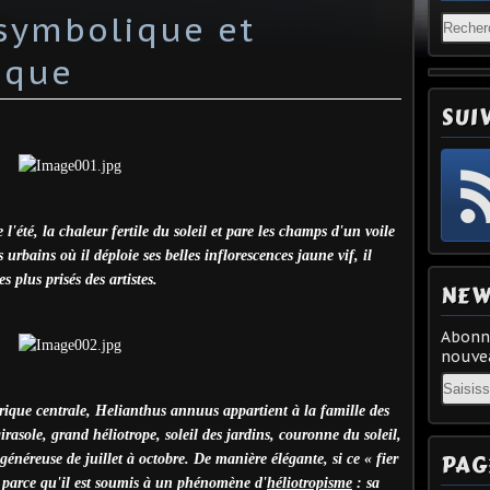
 symbolique et
ique
SUI
l'été, la chaleur fertile du soleil et pare les champs d'un voile
s urbains où il déploie ses belles inflorescences jaune vif, il
 plus prisés des artistes.
NEW
Abonne
nouvea
Email
ique centrale, Helianthus annuus appartient à la famille des
irasole, grand héliotrope, soleil des jardins, couronne du soleil,
PAG
 généreuse de juillet à octobre. De manière élégante, si ce « fier
est parce qu'il est soumis à un phénomène d'
héliotropisme
: sa