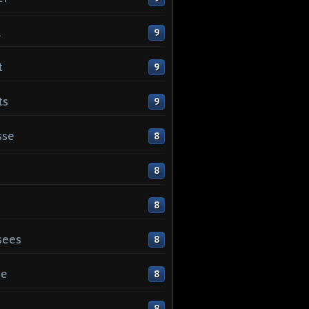
l
9
t
9
ts
9
sse
8
8
8
sees
8
ge
8
s
8