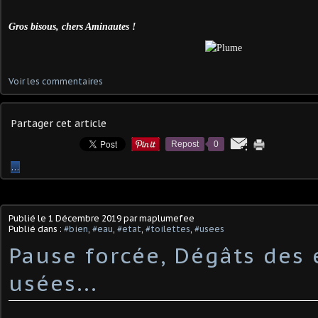
Gros bisous, chers Aminautes !
Voir les commentaires
Partager cet article
Repost
0
…
Publié le
1 Décembre 2019
par maplumefee
Publié dans :
#bien
,
#eau
,
#etat
,
#toilettes
,
#usees
Pause forcée, Dégâts des
usées...