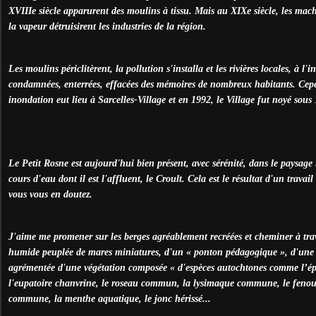
XVIIIe siècle apparurent des moulins à tissu. Mais au XIXe siècle, les machin
la vapeur détruisirent les industries de la région.
Les moulins périclitèrent, la pollution s'installa et les rivières locales, à l'
condamnées, enterrées, effacées des mémoires de nombreux habitants. Cepe
inondation eut lieu à Sarcelles-Village et en 1992, le Village fut noyé sous
Le Petit Rosne est aujourd'hui bien présent, avec sérénité, dans le paysage 
cours d'eau dont il est l'affluent, le Croult. Cela est le résultat d'un trav
vous vous en doutez.
J'aime me promener sur les berges agréablement recréées et cheminer à trav
humide peuplée de mares miniatures, d'un « ponton pédagogique », d'une « 
agrémentée d'une végétation composée « d'espèces autochtones comme l’épi
l'eupatoire chanvrine, le roseau commun, la lysimaque commune, le fenouil
commune, la menthe aquatique, le jonc hérissé...