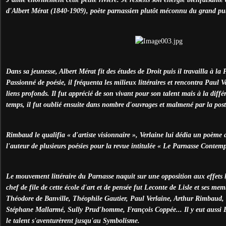
d'Albert Mérat (1840-1909), poète parnassien plutôt méconnu du grand pub
Dans sa jeunesse, Albert Mérat fit des études de Droit puis il travailla à la 
Passionné de poésie, il fréquenta les milieux littéraires et rencontra Paul Ve
liens profonds. Il fut apprécié de son vivant pour son talent mais à la diffé
temps, il fut oublié ensuite dans nombre d'ouvrages et malmené par la posté
Rimbaud le qualifia « d'artiste visionnaire », Verlaine lui dédia un poème a
l'auteur de plusieurs poésies pour la revue intitulée « Le Parnasse Contem
Le mouvement littéraire du Parnasse naquit sur une opposition aux effets
chef de file de cette école d'art et de pensée fut Leconte de Lisle et ses me
Théodore de Banville, Théophile Gautier, Paul Verlaine, Arthur Rimbaud,
Stéphane Mallarmé, Sully Prud'homme, François Coppée... Il y eut aussi B
le talent s'aventurèrent jusqu'au Symbolisme.