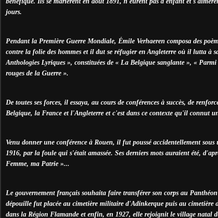
bénéfique. Ils se marièrent en août 1891, n'eurent pas d'enfant et s'aimèren
jours.
Pendant la Première Guerre Mondiale, Émile Verhaeren composa des poèmes
contre la folie des hommes et il dut se réfugier en Angleterre où il lutta à 
Anthologies Lyriques », constituées de « La Belgique sanglante », « Parmi 
rouges de la Guerre ».
De toutes ses forces, il essaya, au cours de conférences à succès, de renforce
Belgique, la France et l'Angleterre et c'est dans ce contexte qu'il connut un
Venu donner une conférence à Rouen, il fut poussé accidentellement sous 
1916, par la foule qui s'était amassée. Ses derniers mots auraient été, d'ap
Femme, ma Patrie »...
Le gouvernement français souhaita faire transférer son corps au Panthéon 
dépouille fut placée au cimetière militaire d'Adinkerque puis au cimetière
dans la Région Flamande et enfin, en 1927, elle rejoignit le village natal