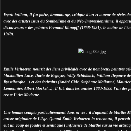
Esprit brillant, il fut poète, dramaturge, critique d'art et auteur de récits d
avec des artistes issus du Symbolisme et du Néo-Impressionnisme, il appar
découvreurs » des peintres Fernand Khnopff (1858-1921), le maître de l'é
1949).
Émile Verhaeren nourrit des liens privilégiés avec de nombreux peintres cé
Maximilien Luce, Dario de Regoyos, Willy Schlobach, William Degouve d
Rysselberghe...) et des écrivains (André Gide, Stéphane Mallarmé, Maurice
Lemonnier, Albert Mockel...). Il fut, dans les années 1883-1899, l'un des p
revue L’Art Moderne.
Une femme compta particulièrement dans sa vie : il s'agissait de Marthe 
artiste originaire de Liège. Quand Émile Verhaeren la rencontra, il pensait 
eut un coup de foudre et sentit que l'influence de Marthe sur sa vie artisti