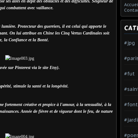
oie ses ailes en dépit des obstacles et des difficultés. Seigneur de
Accuei
qui combattent avec vaillance.
Conta
CAT
 lumière. Protecteur des guerriers, il est celui qui apporte le
chant. On lui attribue en Chine les Cinq Vertus Cardinales soit
e, la Confiance et la Bonté.
#jpg
#pari
vée sur Pinterest via le site Etsy).
#fut
spérité, stimule la santé et la longévité.
#sain
#font
e fortement créative et propice à l'amour, à la sensualité, à la
aissances. Année de fièvre et de vigueur dont le feu, de nature
#jard
#poe