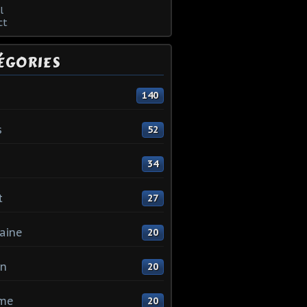
l
ct
ÉGORIES
140
s
52
34
t
27
aine
20
in
20
me
20