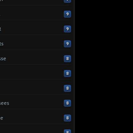
l
9
t
9
ts
9
sse
8
8
8
sees
8
ge
8
s
8