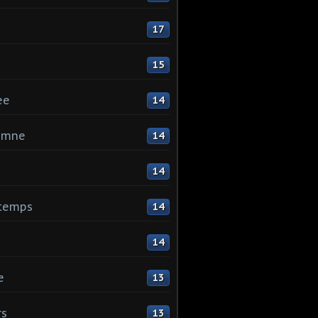
17
15
ee
14
omne
14
14
ntemps
14
14
e
13
rs
13