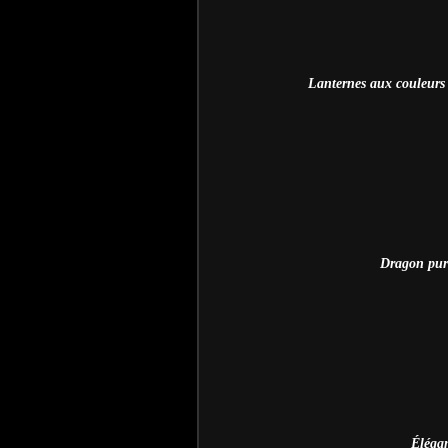
Lanternes aux couleurs p
Dragon purif
É
léga