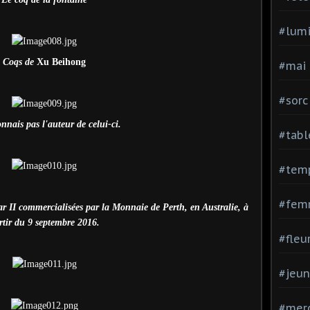
#lumi
Coqs de
Xu Beihong
#mai
#sorc
nnais pas l'auteur de celui-ci.
#tabl
#tem
#fem
r II commercialisées par la Monnaie de Perth, en Australie, à
rtir du 9 septembre 2016.
#fleu
#jeu
#mer