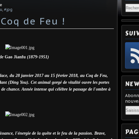
e
u
,
#jpg
Coq de Feu !
SUI
de
Gao Jianfu
(1879-1951)
place, du 28 janvier 2017 au 15 février 2018, au Coq de Feu,
NEW
t (Ding You). Cet animal gorgé de vitalité ouvre les portes
e chance. Année intense qui célèbre le passage de l'ombre à
Abonne
nouvea
Email
PAG
ssance, l'énergie de la quête et le feu de la passion. Brave,