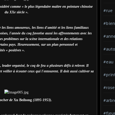
sidéré comme « le plus légendaire maître en peinture chinoise
#rue
du XXe siècle ».
#bien
e les liens amoureux, les liens d'amitié et les liens familiaux
oises, l'année du coq favorise aussi les affrontements avec les
#ann
es problèmes sur la scène internationale et des relations
ertains pays. Heureusement, sur un plan personnel et
#aut
tés « positives ».
#eau
eader organisé, le coq de feu a plusieurs défis à relever. Il
veiller à écouter ceux qui l'entourent. Il doit aussi cultiver sa
#pri
#rose
#arbr
rocher de
Xu Beihong
(1895-1953).
#fleu