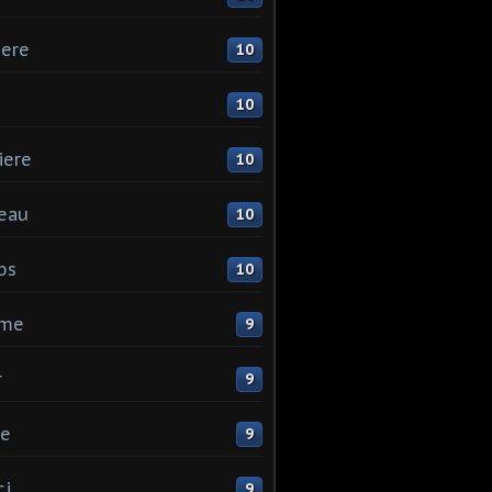
ere
10
10
iere
10
eau
10
ps
10
me
9
r
9
ne
9
ci
9