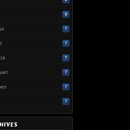
e
8
ur
7
e
7
lle
7
uet
7
ues
7
7
HIVES