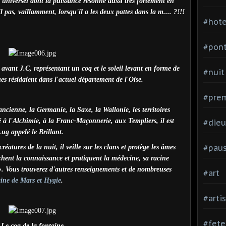
 universel dont la puissance résonne aussi très fortement en
 pas, vaillamment, lorsqu'il a les deux pattes dans la m.... ?!!!
#hote
#pon
 avant J.C, représentant un coq et le soleil levant en forme de
#nuit
es résidaient dans l'actuel département de l'Oise.
#prem
cienne, la Germanie, la Saxe, la Wallonie, les territoires
é à l'Alchimie, à la Franc-Maçonnerie, aux Templiers, il est
#dieu
Lug appelé le Brillant.
#pau
réatures de la nuit, il veille sur les clans et protège les âmes
hent la connaissance et pratiquent la médecine, sa racine
 ». Vous trouverez d'autres renseignements et de nombreuses
#art
ine de Mars et Hygie
.
#arti
#fete
Le coq de la fontaine