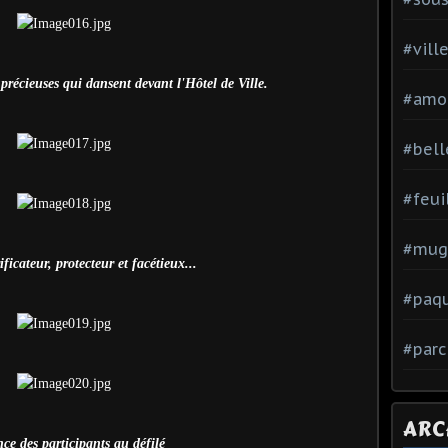
#vill
récieuses qui dansent devant l'Hôtel de Ville.
#amo
#bell
#feui
#mug
icateur, protecteur et facétieux...
#paq
#parc
ARC
nce des participants au défilé