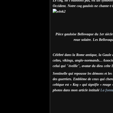
Le coq, ne l'oublions pas, est un symbole
Occident. Notre coq gaulois ne chante-t-il
Pièce gauloise Bellovaque du 1er siècle
roue solaire. Les Bellovaqu
Célébré dans la Rome antique, la Gaule an
celtes, vikings, anglo-normands... Associ
celui qui "éveille", avatar du dieu celte 
Sentinelle qui repousse les démons et les c
des guerriers. Emblème de ceux qui cherc
celtique est « Kog » qui signifie « rouge
photos dans mon article intitulé
La fonta