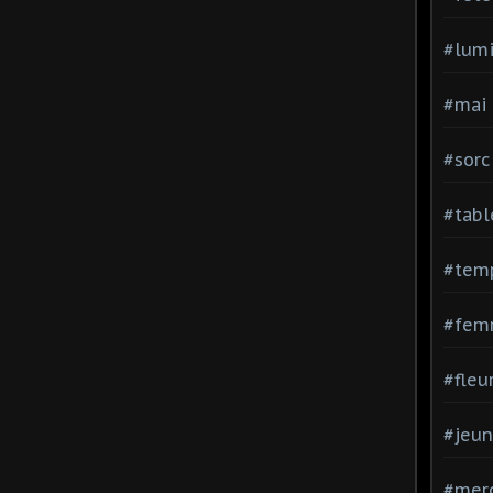
#lumi
#mai
#sorc
#tabl
#tem
#fem
#fleu
#jeu
#mer