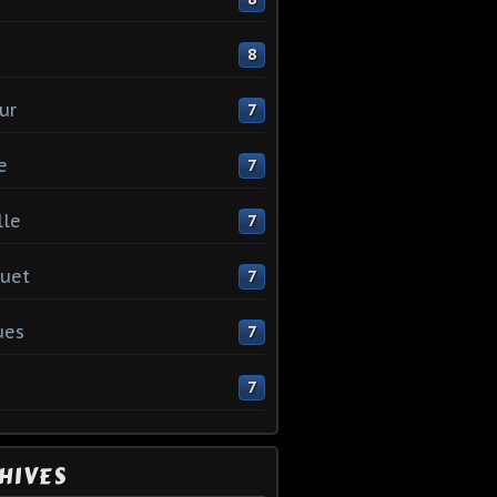
e
8
ur
7
e
7
lle
7
uet
7
ues
7
7
HIVES