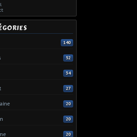
l
ct
ÉGORIES
140
s
52
34
t
27
aine
20
in
20
me
20