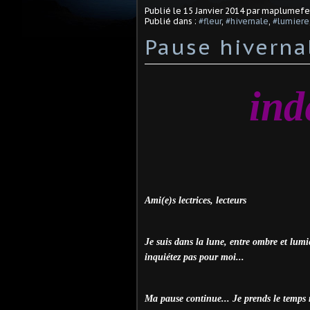
Publié le
15 Janvier 2014
par maplumef
Publié dans :
#fleur
,
#hivernale
,
#lumiere
Pause hiverna
indé
Ami(e)s lectrices, lecteurs
Je suis dans la lune, entre ombre et lumiè
inquiétez pas pour moi...
Ma pause continue... Je prends le temps 