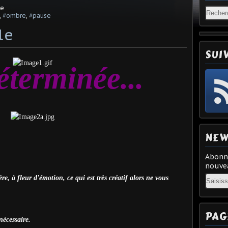
ee
,
#ombre
,
#pause
le
SUI
terminée...
NEW
Abonne
nouvea
Email
re, à fleur d'émotion, ce qui est très créatif alors ne vous
PAG
nécessaire.