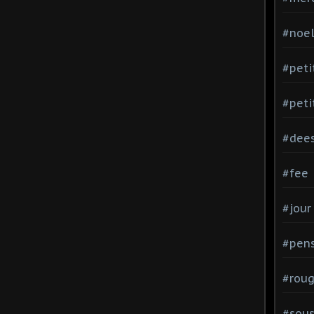
#noe
#peti
#peti
#dee
#fee
#jour
#pen
#rou
#sou