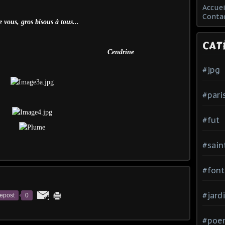
Accuei
Conta
 vous, gros bisous à tous...
CAT
Cendrine
#jpg
#pari
#fut
#sain
#font
#jard
epost
0
#poe