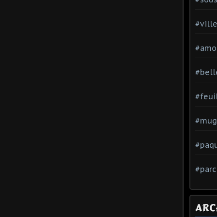
#vill
#amo
#bell
#feui
#mug
#paq
#parc
ARC