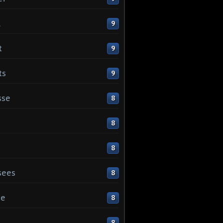
l
9
t
9
ts
9
sse
8
8
8
sees
8
ge
8
s
8