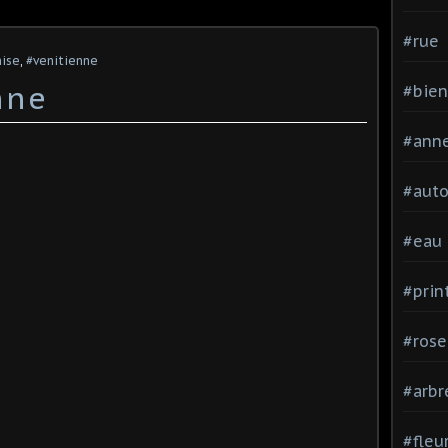
#rue
nise
,
#venitienne
nne
#bien
#ann
#aut
#eau
#pri
#rose
#arbr
#fleu