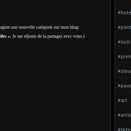
#hote
#pon
ugure une nouvelle catégorie sur mon blog:
lles ».
Je me réjouis de la partager avec vous.)
#nuit
#prem
#dieu
#pau
#art
#arti
#fete