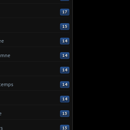
17
15
ee
14
omne
14
14
ntemps
14
14
e
13
rs
13