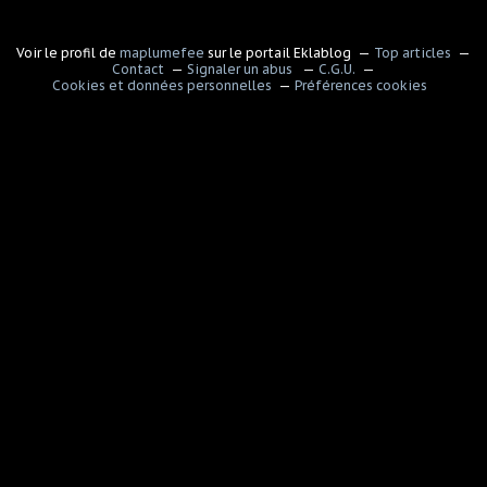
Voir le profil de
maplumefee
sur le portail Eklablog
Top articles
Contact
Signaler un abus
C.G.U.
Cookies et données personnelles
Préférences cookies