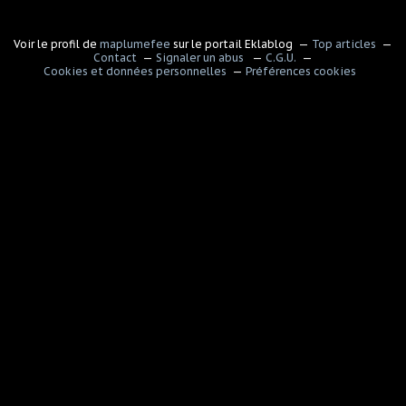
Voir le profil de
maplumefee
sur le portail Eklablog
Top articles
Contact
Signaler un abus
C.G.U.
Cookies et données personnelles
Préférences cookies