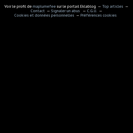
Voir le profil de
maplumefee
sur le portail Eklablog
Top articles
Contact
Signaler un abus
C.G.U.
Cookies et données personnelles
Préférences cookies