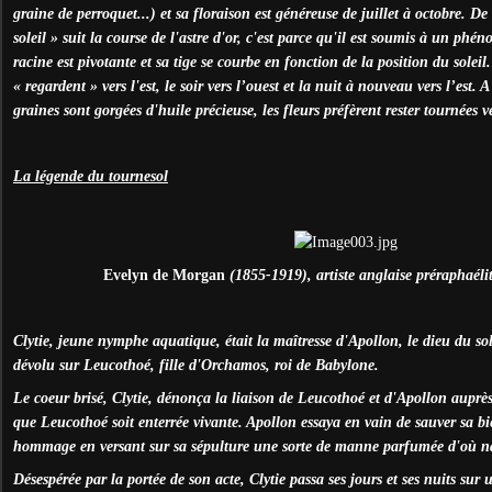
graine de perroquet...) et sa floraison est généreuse de juillet à octobre. De
soleil » suit la course de l'astre d'or, c'est parce qu'il est soumis à un phé
racine est pivotante et sa tige se courbe en fonction de la position du solei
« regardent » vers l'est, le soir vers l’ouest et la nuit à nouveau vers l’est.
graines sont gorgées d'huile précieuse, les fleurs préfèrent rester tournées ve
La légende du tournesol
Evelyn de Morgan
(1855-1919), artiste anglaise préraphaélit
Clytie, jeune nymphe aquatique, était la maîtresse d'Apollon, le dieu du sol
dévolu sur Leucothoé, fille d'Orchamos, roi de Babylone.
Le coeur brisé, Clytie, dénonça la liaison de Leucothoé et d'Apollon aup
que Leucothoé soit enterrée vivante. Apollon essaya en vain de sauver sa bi
hommage en versant sur sa sépulture une sorte de manne parfumée d'où na
Désespérée par la portée de son acte, Clytie passa ses jours et ses nuits sur