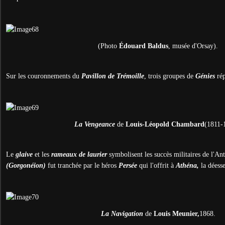
(Photo
É
douard Baldus
, musée d'Orsay).
Sur les couronnements du
Pavillon de Trémoille
, trois groupes de
Génies
ré
La Vengeance
de
Louis-Léopold Chambard
(1811-
Le
glaive
et les
rameaux de laurier
symbolisent les succès militaires de l'An
(Gorgonéion)
fut tranchée par le héros
Persée
qui l'offrit à
Athéna,
la déesse
La Navigation
de
Louis Meunier,
1868.