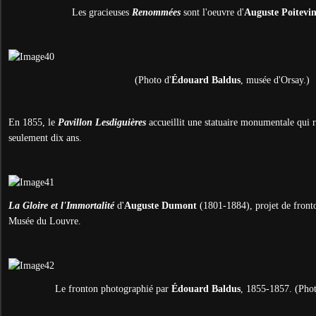
Les gracieuses
Renommées
sont l'oeuvre d'
Auguste Poitevi
(Photo d'
É
douard Baldus
, musée d'Orsay.)
En 1855, le
Pavillon Lesdiguières
accueillit une statuaire monumentale qui r
seulement dix ans.
La Gloire et l'Immortalité
d'
Auguste Dumont
(1801-1884), projet de front
Musée du Louvre.
Le fronton photographié par
É
douard Baldus
, 1855-1857. (Pho