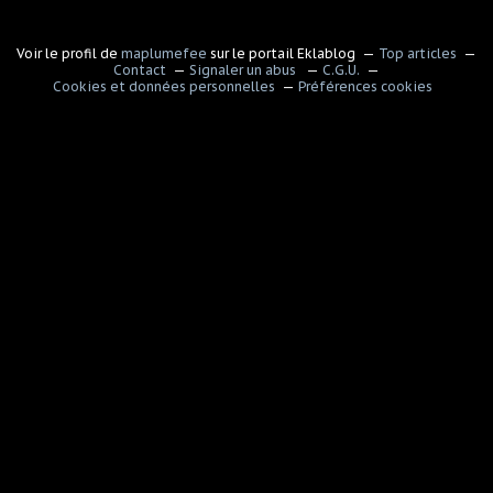
Voir le profil de
maplumefee
sur le portail Eklablog
Top articles
Contact
Signaler un abus
C.G.U.
Cookies et données personnelles
Préférences cookies