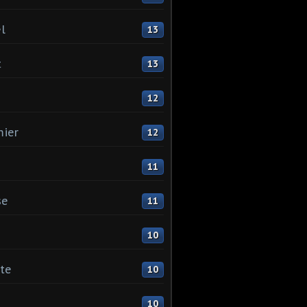
l
13
t
13
12
ier
12
11
se
11
10
ste
10
10