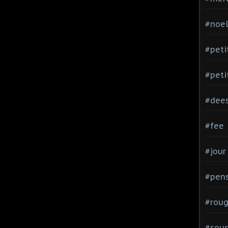
#noe
#peti
#peti
#dee
#fee
#jour
#pen
#rou
#sou