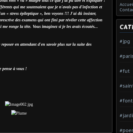
avait rien « vu » malgré tout ce que j'ai pu dire et expliquer !
Accuei
fférents qui me soutenaient que je n'avais pas d'infection et
Conta
'un « stress épileptique », ben voyons !!! J'ai dû insister,
prescrive des examens qui ont fini par révéler cette affection
CAT
i me ronge la tête. Vous imaginez si je les avais écoutés...
#jpg
eposer en attendant d'en savoir plus sur la suite des
#pari
e pense à vous !
#fut
#sain
#font
#jard
#poe