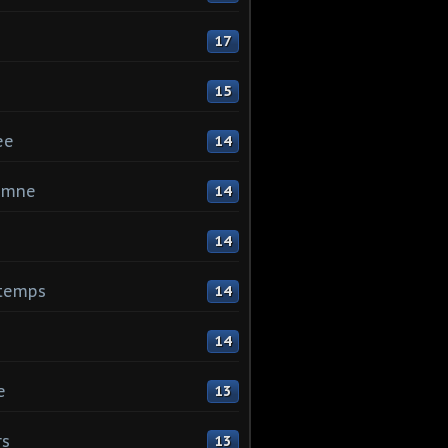
17
15
ee
14
omne
14
14
ntemps
14
14
e
13
rs
13