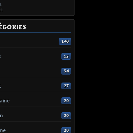
l
ct
ÉGORIES
140
s
52
34
t
27
aine
20
in
20
me
20