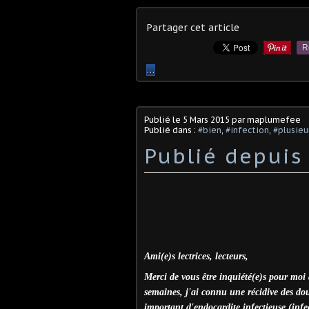
Partager cet article
R
…
Publié le
5 Mars 2015
par maplumefee
Publié dans :
#bien
,
#infection
,
#plusieu
Publié depuis
Ami(e)s lectrices, lecteurs,
Merci de vous être inquiété(e)s pour moi 
semaines, j'ai connu une récidive des dou
important d'endocardite infectieuse (infe