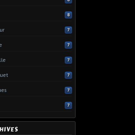
e
8
ur
7
e
7
lle
7
uet
7
ues
7
7
HIVES