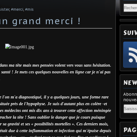
sister
,
#merci
,
#mis
un grand merci !
SUI
dans ma tête mais mes pensées volent vers vous sans hésitation.
santé ! Je mets ces quelques nouvelles en ligne car je n'ai pas
.
NEW
Abonne
 l'on m'a diagnostiqué, il y a quelques jours, une forme rare
nouvea
ituée près de l'hypophyse. Je suis d'autant plus en colère -et
Email
 les médecins ont mis dix ans à trouver cette affection méningée
racher la tête ! Sans oublier le danger que je cours puisque
r sa gravité et ses « possibilités mortelles ». Ces derniers mois,
PAG
e était due à cette inflammation et infection qui m'épuise depuis