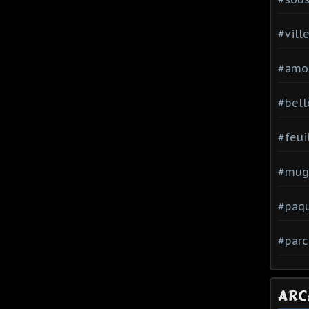
#vill
#amo
#bell
#feui
#mug
#paq
#parc
ARC