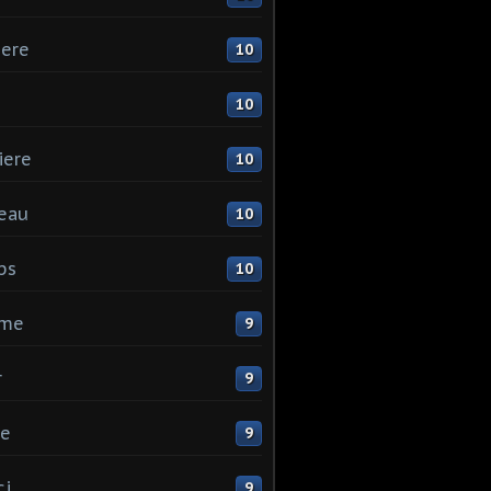
ere
10
10
iere
10
eau
10
ps
10
me
9
r
9
ne
9
ci
9