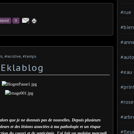
#rue
epost
0
#bien
#ann
rs
,
#recidive
,
#temps
#aut
 Eklablog
#eau
#pri
#rose
#arbr
alors que je ne donnais pas de nouvelles. Depuis plusieurs
leurs et des lésions associées à ma pathologie et un risque
#fleu
ction du coeur) et de septicémie. J'ai fait un malaise mercredi