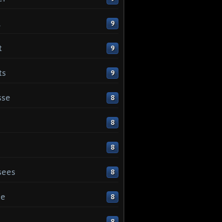
l
9
t
9
ts
9
sse
8
8
8
sees
8
ge
8
s
8