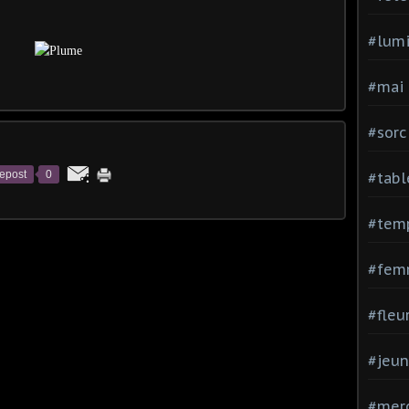
#lumi
#mai
#sorc
epost
0
#tabl
#tem
#fem
#fleu
#jeu
#mer