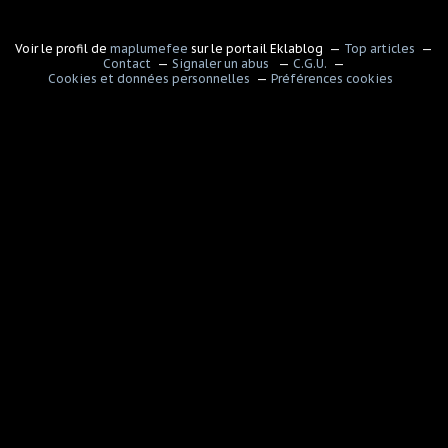
Voir le profil de
maplumefee
sur le portail Eklablog
Top articles
Contact
Signaler un abus
C.G.U.
Cookies et données personnelles
Préférences cookies