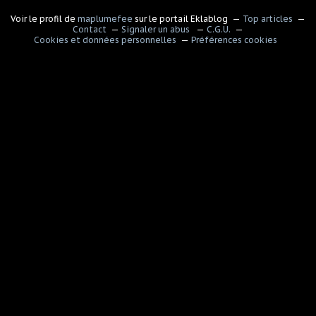
Voir le profil de
maplumefee
sur le portail Eklablog
Top articles
Contact
Signaler un abus
C.G.U.
Cookies et données personnelles
Préférences cookies