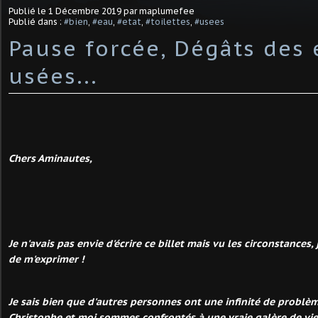
Publié le
1 Décembre 2019
par maplumefee
Publié dans :
#bien
,
#eau
,
#etat
,
#toilettes
,
#usees
Pause forcée, Dégâts des
usées...
Chers Aminautes,
Je n'avais pas envie d'écrire ce billet mais vu les circonstances
de m'exprimer !
Je sais bien que d'autres personnes ont une infinité de problè
Christophe et moi sommes confrontés à une vraie galère de vi