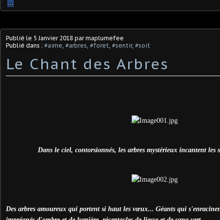
…
Publié le
5 Janvier 2018
par maplumefee
Publié dans :
#aime
,
#arbres
,
#foret
,
#sentir
,
#soit
Le Chant des Arbres
Dans le ciel, contorsionnés, les arbres mystérieux incantent les se
Des arbres amoureux qui portent si haut les vœux... Géants qui s'enracine
imprégnés d'ombre et de lumière, réceptacles de liesse et de sang vert.