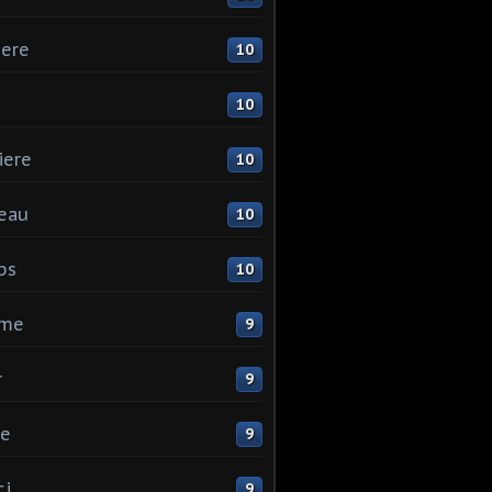
ere
10
10
iere
10
eau
10
ps
10
me
9
r
9
ne
9
ci
9