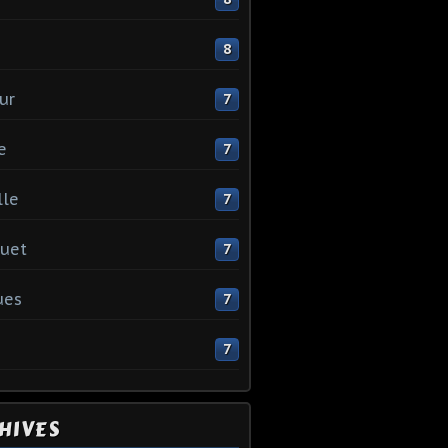
e
8
ur
7
e
7
lle
7
uet
7
ues
7
7
HIVES