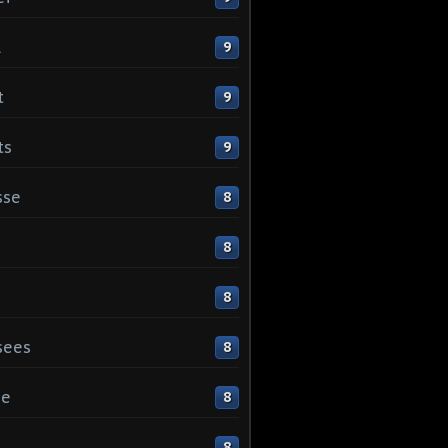
l
9
t
9
ts
9
sse
8
8
8
sees
8
ge
8
s
8