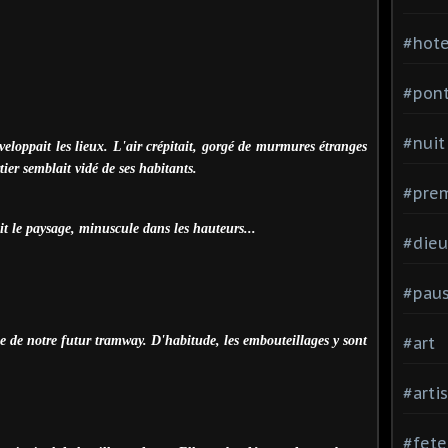
#hote
#pon
#nuit
loppait les lieux. L'air crépitait, gorgé de murmures étranges
ier semblait vidé de ses habitants.
#prem
t le paysage, minuscule dans les hauteurs...
#dieu
#pau
 de notre futur tramway. D'habitude, les embouteillages y sont
#art
#arti
#fete