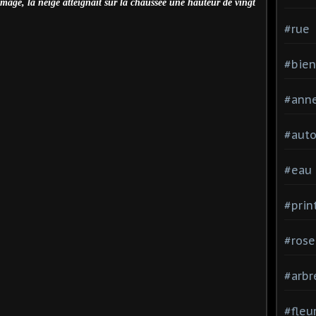
image, la neige atteignait sur la chaussée une hauteur de vingt
#rue
#bien
#ann
#aut
#eau
#pri
#rose
#arbr
#fleu