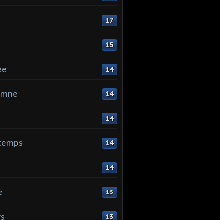
17
15
ee
14
omne
14
14
ntemps
14
14
e
13
rs
13