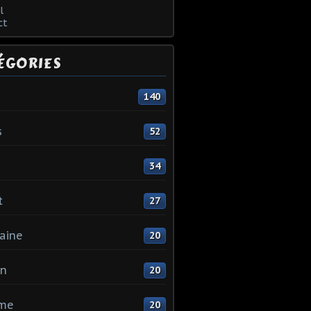
l
ct
ÉGORIES
140
s
52
34
t
27
aine
20
in
20
me
20