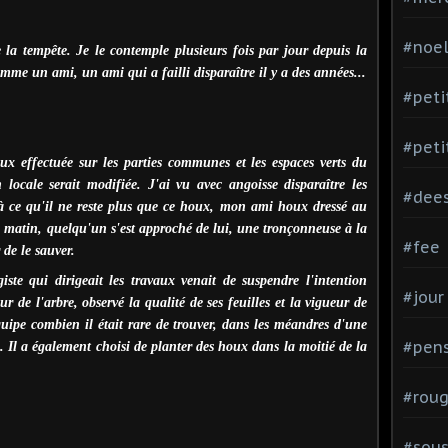
#noe
 la tempête. Je le contemple plusieurs fois par jour depuis la
omme un ami, un ami qui a failli disparaître il y a des années...
#peti
#peti
x effectuée sur les parties communes et les espaces verts du
n locale serait modifiée. J'ai vu avec angoisse disparaître les
#dee
u'à ce qu'il ne reste plus que ce houx, mon ami houx dressé au
 matin, quelqu'un s'est approché de lui, une tronçonneuse à la
#fee
 de le sauver.
iste qui dirigeait les travaux venait de suspendre l'intention
#jour
ur de l'arbre, observé la qualité de ses feuilles et la vigueur de
quipe combien il était rare de trouver, dans les méandres d'une
#pen
e. Il a également choisi de planter des houx dans la moitié de la
#rou
#sou