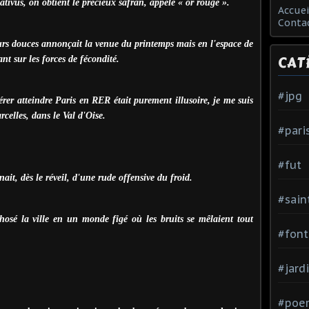
ativus, on obtient le précieux safran, appelé « or rouge ».
Accuei
Conta
eurs douces annonçait la venue du printemps mais en l'espace de
CAT
ant sur les forces de fécondité.
#jpg
er atteindre Paris en RER était purement illusoire, je me suis
elles, dans le Val d'Oise.
#pari
#fut
ait, dès le réveil, d'une rude offensive du froid.
#sain
osé la ville en un monde figé où les bruits se mêlaient tout
#font
#jard
#poe