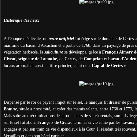
Historique des lieux
A l'époque médiévale, un
tertre artificiel
fut érigé sur le domaine de Certes af
maritime du bassin d'Arcachon et à partir de 1768, dans un paysage de prés sa
végétation herbacée, la
saliculture
se développa, grâce à
François Aimery d
Civrac, seigneur de Lamothe,
de
Certes,
de
Comprian
et
baron d'Aude
locaux arboraient aussi un titre princier, celui de
« Captal de Certes »
.
Dispensé par le roi de payer l'impôt sur le sel, le marquis fit dresser de puis
Branne
, située à proximité, et créer des marais salants, entre 1768 et 1773,
Mais suite aux récriminations des producteurs de sel charentais, son privilèg
sur le sel fut aboli.
François de Civrac
termina sa vie ruiné par les travaux 
engagés et par son train de vie dispendieux à la Cour. Il résidait très souvent,
Versailles et dans son hôtel parisien.