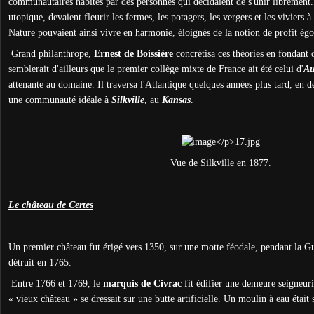
communautaires habités par des personnes qui décidaient de s'unir librement.
utopique, devaient fleurir les fermes, les potagers, les vergers et les viviers
Nature pouvaient ainsi vivre en harmonie, éloignés de la notion de profit égo
Grand philanthrope,
Ernest de Boissière
concrétisa ces théories en fondant
semblerait d'ailleurs que le premier collège mixte de France ait été celui d'
Au
attenante au domaine. Il traversa l'Atlantique quelques années plus tard, en d
une communauté idéale à
Silkville
, au
Kansas
.
Vue de Silkville en 1877.
Le château de Certes
Un premier château fut érigé vers 1350, sur une motte féodale, pendant la Gu
détruit en 1765.
Entre 1766 et 1769, le
marquis de Civrac
fit édifier une demeure seigneuri
« vieux château » se dressait sur une butte artificielle. Un moulin à eau était s