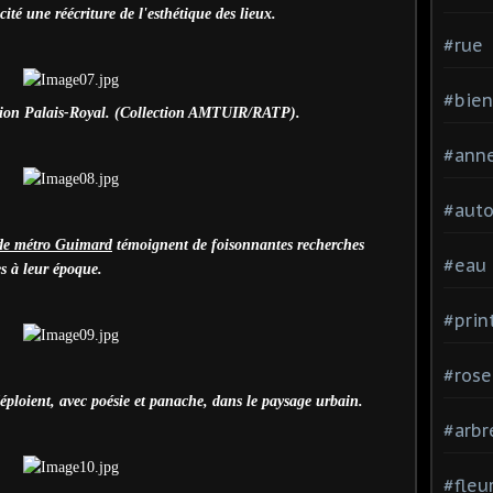
cité une réécriture de l'esthétique des lieux.
#rue
#bien
tation Palais-Royal. (Collection AMTUIR/RATP).
#ann
#aut
 de métro Guimard
témoignent de foisonnantes recherches
#eau
es à leur époque.
#pri
#rose
déploient, avec poésie et panache, dans le paysage urbain.
#arbr
#fleu