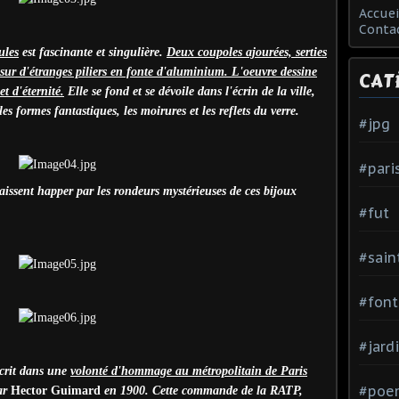
Accuei
Conta
ules
est fascinante et singulière.
Deux coupoles ajourées, serties
 sur d'étranges piliers en fonte d'aluminium. L'oeuvre dessine
CAT
t d'éternité.
Elle se fond et se dévoile dans l'écrin de la ville,
les formes fantastiques, les moirures et les reflets du verre.
#jpg
#pari
laissent happer par les rondeurs mystérieuses de ces bijoux
#fut
#sain
#font
#jard
crit dans une
volonté d'hommage au métropolitain de Paris
#poe
par
Hector Guimard
en 1900. Cette commande de la RATP,