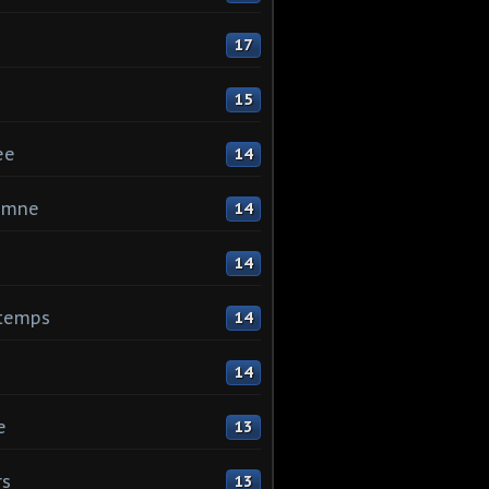
17
15
ee
14
omne
14
14
ntemps
14
14
e
13
rs
13