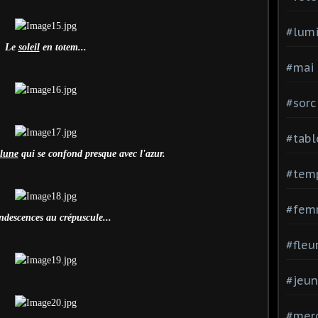
#lumi
Le
soleil
en totem...
#mai
#sorc
#tabl
lune
qui se confond presque avec l'azur.
#tem
#fem
ndescences au crépuscule...
#fleu
#jeu
#mer