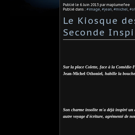
Publié le
6 Juin 2013
par maplumefee
Publié dans :
#image
,
#jean
,
#michel
,
#o
Le Kiosque d
Seconde Inspi
Sur la place Colette, face à la Comédie-Fr
Jean-Michel Othoniel
, habille la bouc
Son charme insolite m'a déjà inspiré un 
autre voyage d'écriture, agrémenté de no