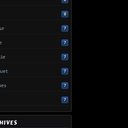
e
8
ur
7
e
7
lle
7
uet
7
ues
7
7
HIVES