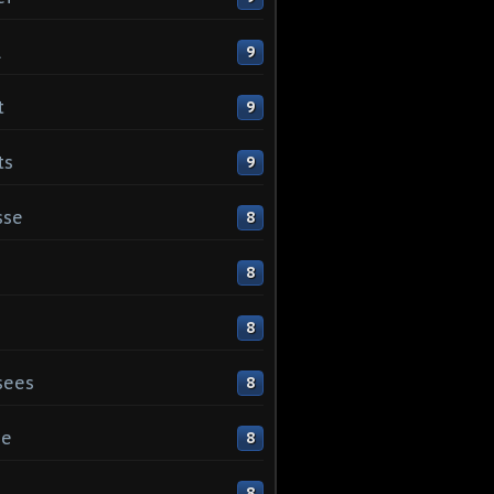
l
9
t
9
ts
9
sse
8
8
8
sees
8
ge
8
s
8