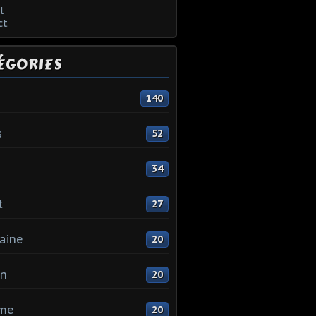
l
ct
ÉGORIES
140
s
52
34
t
27
aine
20
in
20
me
20