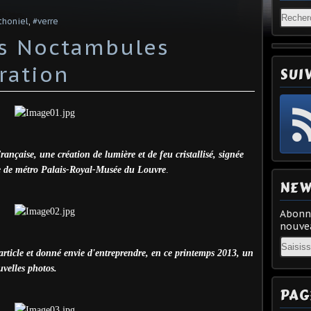
thoniel
,
#verre
es Noctambules
ration
SUI
ançaise, une création de lumière et de feu cristallisé, signée
he de métro Palais-Royal-Musée du Louvre
.
NEW
Abonne
nouvea
Email
article et donné envie d'entreprendre, en ce printemps 2013, un
uvelles photos.
PAG