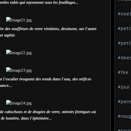
 perles rubis qui rayonnent sous les feuillages...
#noe
#peti
re des souffleurs de verre vénitiens, dessinent, sur l'autre
et saphir.
#peti
#dee
#fee
l'escalier évoquent des ronds dans l'eau, des orifices
sance...
#jour
#pen
de cabochons et de dragées de verre, miroirs féeriques où
#rou
s de lumière, dans l'éphémère...
#sou