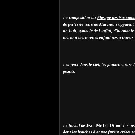
La composition du
Kiosque des Noctamb
de perles de verre de Murano, s'appuient
un huit, symbole de l'infini, d'harmonie e
ravivant des rêveries enfantines à travers 
Les yeux dans le ciel, les promeneurs se 
géants.
Le travail de
Jean-Michel Othoniel
s'ins
dont les bouches d'entrée furent créées 