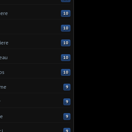
ere
10
10
iere
10
eau
10
ps
10
me
9
r
9
ne
9
ci
9