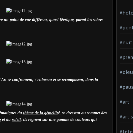
#hote
e un point de vue différent, quasi féerique, parmi les sobres
#pon
#nuit
#prem
#dieu
rt se confrontent, s'enlacent et se recomposent, dans la
#pau
#art
lématiques du
thème de la gémellit
é, se dressent au sommet des
#arti
e
et du
soleil
, ils règnent sur une gamme de couleurs qui
#fete