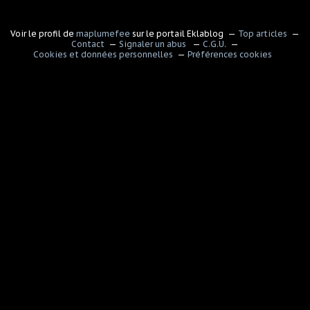
Voir le profil de
maplumefee
sur le portail Eklablog
Top articles
Contact
Signaler un abus
C.G.U.
Cookies et données personnelles
Préférences cookies