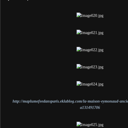
http://maplumefeedansparis.eklablog.com/la-maison-eymonaud-ancien
a131491706